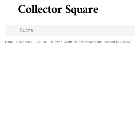
Home
/
Schmuck
/
Cartier
/
Trinity
/
Cartier Trinity Small Model Pendant In 3 Golds