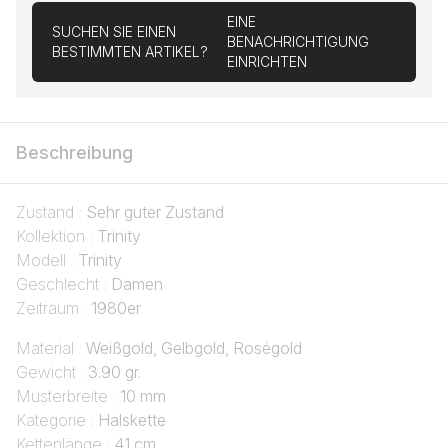
EINE
SUCHEN SIE EINEN
BENACHRICHTIGUNG
BESTIMMTEN ARTIKEL?
EINRICHTEN
Beschreibung
Zustand :
Sehr guter Zustand
Kollektion :
Trinity
Modell :
Trinity
Geschlecht :
Damen
Zeitraum :
1980er
Material :
Weißgold, Gelbgold, Roségold
Gewicht :
3.90 gr.
Musterbreite :
10 mm
Kategorie :
Halskette
Kettenlänge :
41 cm