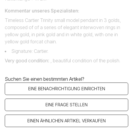
Kommentar unseres Spezialisten:
Timeless Cartier Trinity small model pendant in 3 golds,
composed of of a series of elegant interwoven rings in
yellow gold, in pink gold and in white gold, with one in
yellow gold forcat chain.
Signature: Cartier.
Very good condition
:
, beautiful condition of the polish.
Suchen Sie einen bestimmten Artikel?
EINE BENACHRICHTIGUNG EINRICHTEN
EINE FRAGE STELLEN
EINEN ÄHNLICHEN ARTIKEL VERKAUFEN