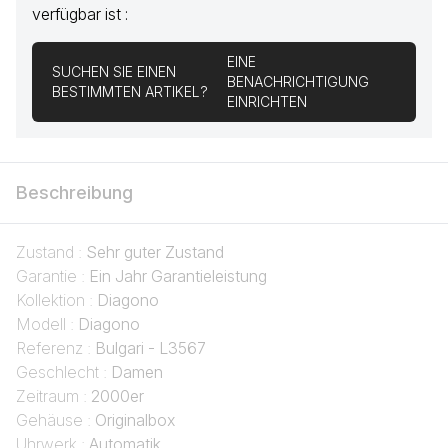
verfügbar ist :
EINE
SUCHEN SIE EINEN
BENACHRICHTIGUNG
BESTIMMTEN ARTIKEL?
EINRICHTEN
Beschreibung
Zustand :
Sehr guter Zustand
Garantie :
Ein Jahr Garantieleistung
Kollektion :
Diagono
Modell :
Diagono
Referenz :
Bulgari - L3567
Geschlecht :
Damen
Zeitraum :
2000er
Gehäuse :
Originalbox
Uhrwerk :
Automatik