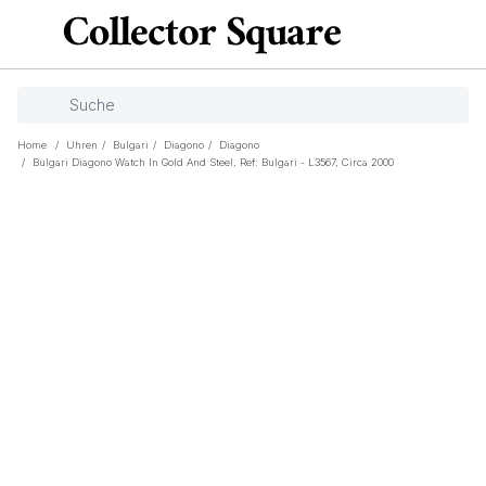
Home
/
Uhren
/
Bulgari
/
Diagono
/
Diagono
/
Bulgari Diagono Watch In Gold And Steel, Ref: Bulgari - L3567, Circa 2000