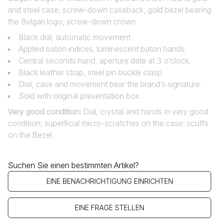
and steel case, screw-down caseback, gold bezel bearing
the Bvlgari logo, screw-down crown.
Black dial, automatic movement.
Applied baton indices, luminescent baton hands.
Central seconds hand, aperture date at 3 o’clock.
Black leather strap, steel pin buckle clasp.
Dial, case and movement bear the brand’s signature.
Sold with original presentation box.
Very good condition:
Dial, crystal and hands in very good
condition; superficial micro-scratches on the case; scuffs
on the Bezel.
Suchen Sie einen bestimmten Artikel?
EINE BENACHRICHTIGUNG EINRICHTEN
EINE FRAGE STELLEN