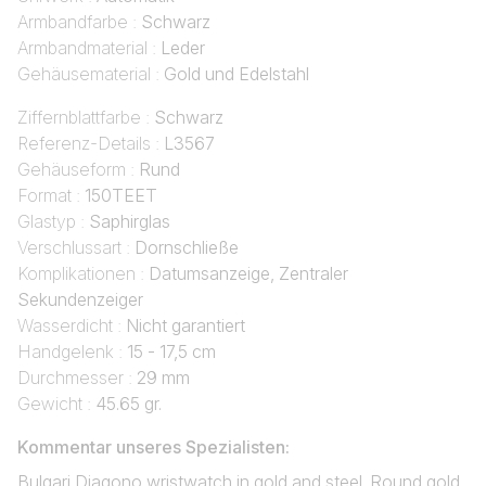
Armbandfarbe :
Schwarz
Armbandmaterial :
Leder
Gehäusematerial :
Gold und Edelstahl
Ziffernblattfarbe :
Schwarz
Referenz-Details :
L3567
Gehäuseform :
Rund
Format :
150TEET
Glastyp :
Saphirglas
Verschlussart :
Dornschließe
Komplikationen :
Datumsanzeige, Zentraler
Sekundenzeiger
Wasserdicht :
Nicht garantiert
Handgelenk :
15 - 17,5 cm
Durchmesser :
29 mm
Gewicht :
45.65 gr.
Kommentar unseres Spezialisten:
Bulgari Diagono wristwatch in gold and steel. Round gold