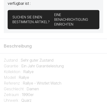
verfügbar ist :
EINE
SUCHEN SIE EINEN
BENACHRICHTIGUNG
BESTIMMTEN ARTIKEL?
EINRICHTEN
Beschreibung
Zustand :
Sehr guter Zustand
Garantie :
Ein Jahr Garantieleistung
Kollektion :
Rallye
Modell :
Rallye
Referenz :
Rallye - Wristlet Watch
Geschlecht :
Damen
Zeitraum :
1990er
Uhrwerk :
Quarz