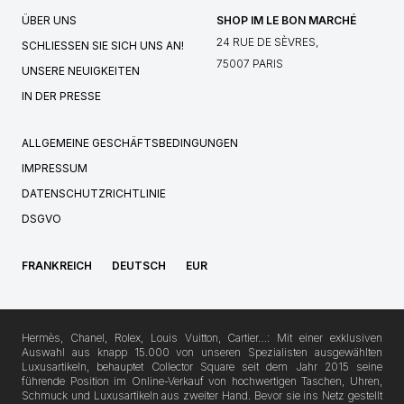
ÜBER UNS
SHOP IM LE BON MARCHÉ
24 RUE DE SÈVRES,
SCHLIESSEN SIE SICH UNS AN!
75007 PARIS
UNSERE NEUIGKEITEN
IN DER PRESSE
ALLGEMEINE GESCHÄFTSBEDINGUNGEN
IMPRESSUM
DATENSCHUTZRICHTLINIE
DSGVO
FRANKREICH
DEUTSCH
EUR
Hermès, Chanel, Rolex, Louis Vuitton, Cartier…: Mit einer exklusiven
Auswahl aus knapp 15.000 von unseren Spezialisten ausgewählten
Luxusartikeln, behauptet Collector Square seit dem Jahr 2015 seine
führende Position im Online-Verkauf von hochwertigen Taschen, Uhren,
Schmuck und Luxusartikeln aus zweiter Hand. Bevor sie ins Netz gestellt