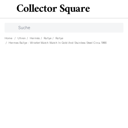
Home
/
Uhren
/
Hermès
/
Rallye
/
Rallye
/
Hermes Rallye - Wristlet Watch Watch In Gold And Stainless Steel Circa 1990