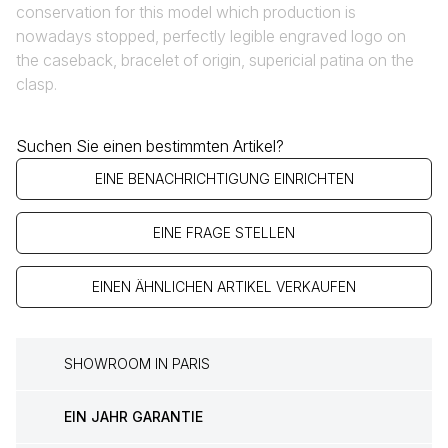
conservation for this model which production is
nowadays stopped, perfectly legible engraved logo on
the caseback, bracelet of origin, supericial patina on the
clasp.
Suchen Sie einen bestimmten Artikel?
EINE BENACHRICHTIGUNG EINRICHTEN
EINE FRAGE STELLEN
EINEN ÄHNLICHEN ARTIKEL VERKAUFEN
SHOWROOM IN PARIS
EIN JAHR GARANTIE