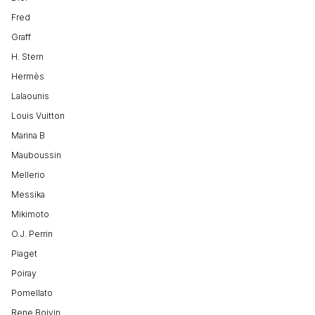
Fred
Graff
H. Stern
Hermès
Lalaounis
Louis Vuitton
Marina B
Mauboussin
Mellerio
Messika
Mikimoto
O.J. Perrin
Piaget
Poiray
Pomellato
Rene Boivin