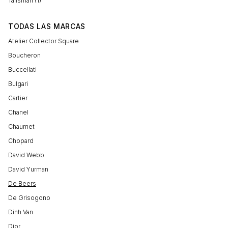
Talisman (1)
TODAS LAS MARCAS
Atelier Collector Square
Boucheron
Buccellati
Bulgari
Cartier
Chanel
Chaumet
Chopard
David Webb
David Yurman
De Beers
De Grisogono
Dinh Van
Dior