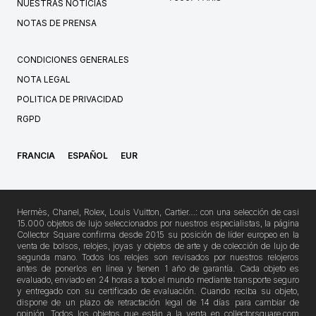
NUESTRAS NOTICIAS
NOTAS DE PRENSA
CONDICIONES GENERALES
NOTA LEGAL
POLITICA DE PRIVACIDAD
RGPD
FRANCIA
ESPAÑOL
EUR
Hermès, Chanel, Rolex, Louis Vuitton, Cartier…: con una selección de casi
15.000 objetos de lujo seleccionados por nuestros especialistas, la página
Collector Square confirma desde 2015 su posición de líder europeo en la
venta de bolsos, relojes, joyas y objetos de arte y de colección de lujo de
segunda mano. Todos los relojes son revisados por nuestros relojeros
antes de ponerlos en línea y tienen 1 año de garantía. Cada objeto es
evaluado, enviado en 24 horas a todo el mundo mediante transporte seguro
y entregado con su certificado de evaluación. Cuando reciba su objeto,
dispone de un plazo de retractación legal de 14 días para cambiar de
opinión. Todos los objetos que están a la venta en collectorsquare.com