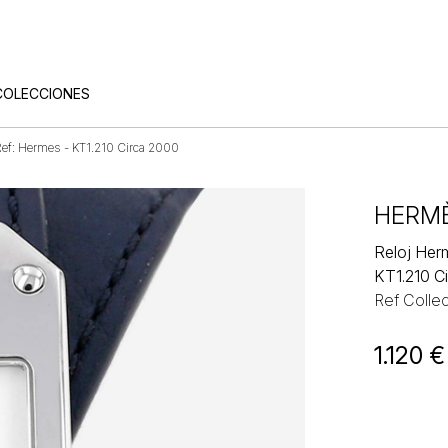
COLECCIONES
Ref: Hermes - KT1.210 Circa 2000
HERM
Reloj Her
KT1.210 C
Ref Colle
1.120
€