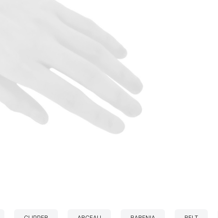
CLIPPER
ARCEAU
BARENIA
BELT