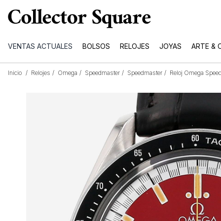
VENTAS ACTUALES
BOLSOS
RELOJES
JOYAS
ARTE & 
Inicio
/
Relojes
/
Omega
/
Speedmaster
/
Speedmaster
/
Reloj Omega Speed