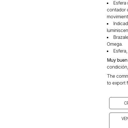
Esfera 
contador 
movimient
Indica
luminiscen
Brazale
Omega.
Esfera‚
Muy buen
condición,
The commer
to export
C
VE