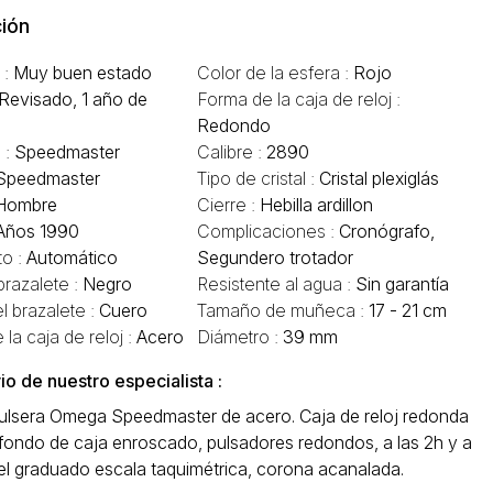
ión
 :
Muy buen estado
Color de la esfera :
Rojo
Revisado, 1 año de
Forma de la caja de reloj :
Redondo
 :
Speedmaster
Calibre :
2890
Speedmaster
Tipo de cristal :
Cristal plexiglás
Hombre
Cierre :
Hebilla ardillon
Años 1990
Complicaciones :
Cronógrafo,
o :
Automático
Segundero trotador
brazalete :
Negro
Resistente al agua :
Sin garantía
l brazalete :
Cuero
Tamaño de muñeca :
17 - 21 cm
 la caja de reloj :
Acero
Diámetro :
39 mm
o de nuestro especialista :
pulsera Omega Speedmaster de acero. Caja de reloj redonda
 fondo de caja enroscado, pulsadores redondos, a las 2h y a
sel graduado escala taquimétrica, corona acanalada.