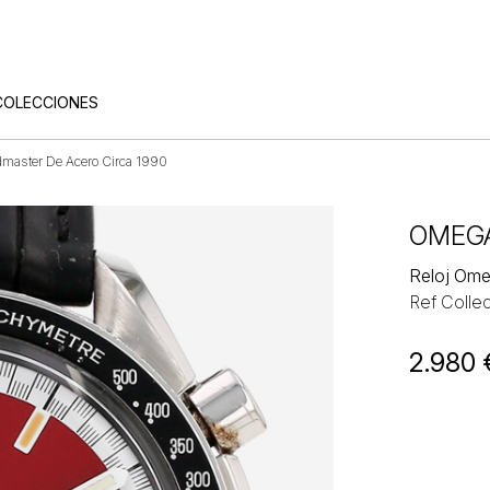
COLECCIONES
master De Acero Circa 1990
OMEG
Reloj Ome
Ref Collec
2.980