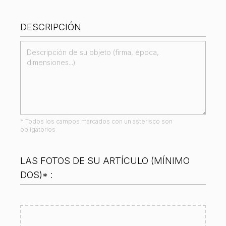
El justificativo de
Los certificados de
compra
autenticidad
DESCRIPCIÓN
Bandolera
Llaves, candados
amovible
El estuche original
Joyero
* Todos los campos marcados con un asterisco son
obligatorios
LAS FOTOS DE SU ARTÍCULO (MÍNIMO
DOS)* :
Ver ejemplos de ángulos para la toma de sus
fotografías