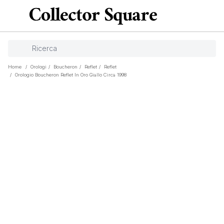
Home
/
Orologi
/
Boucheron
/
Reflet
/
Reflet
/
Orologio Boucheron Reflet In Oro Giallo Circa 1998