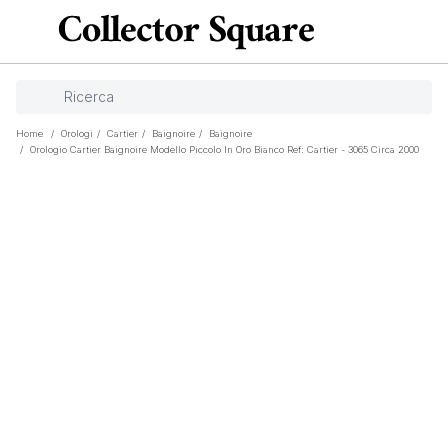
Home
/
Orologi
/
Cartier
/
Baignoire
/
Baignoire
/
Orologio Cartier Baignoire Modello Piccolo In Oro Bianco Ref: Cartier - 3065 Circa 2000