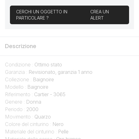
CERCHI UN OGGETTO IN
CREA UN
PARTICOLARE ?
ALERT
Descrizione
Condizione :
Ottimo stato
Garanzia :
Revisionato, garanzia 1 anno
Collezione :
Baignoire
Modello :
Baignoire
Riferimento :
Cartier - 3065
Genere :
Donna
Periodo :
2000
Movimento :
Quarzo
Colore del cinturino :
Nero
Materiale del cinturino :
Pelle