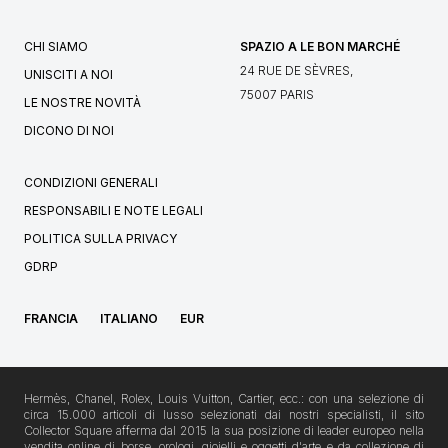
CHI SIAMO
SPAZIO A LE BON MARCHÉ
24 RUE DE SÈVRES,
UNISCITI A NOI
75007 PARIS
LE NOSTRE NOVITÀ
DICONO DI NOI
CONDIZIONI GENERALI
RESPONSABILI E NOTE LEGALI
POLITICA SULLA PRIVACY
GDRP
FRANCIA
ITALIANO
EUR
Hermès, Chanel, Rolex, Louis Vuitton, Cartier, ecc.: con una selezione di
circa 15.000 articoli di lusso selezionati dai nostri specialisti, il sito
Collector Square afferma dal 2015 la sua posizione di leader europeo nella
vendita online di borse, orologi, gioielli e oggetti d'arte e da collezione di