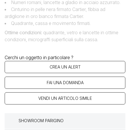
Numeri romani, lancette a gladio in acciaio azzurrato.
Cinturino in pelle nera firmato Cartier, fibbia ad
ardiglione in oro bianco firmata Cartier.
Quadrante‚ cassa e movimento firmati.
Ottime condizioni
:
quadrante, vetro e lancette in ottime
condizioni, micrograffi superficiali sulla cassa.
Cerchi un oggetto in particolare ?
CREA UN ALERT
FAI UNA DOMANDA
VENDI UN ARTICOLO SIMILE
SHOWROOM PARIGINO