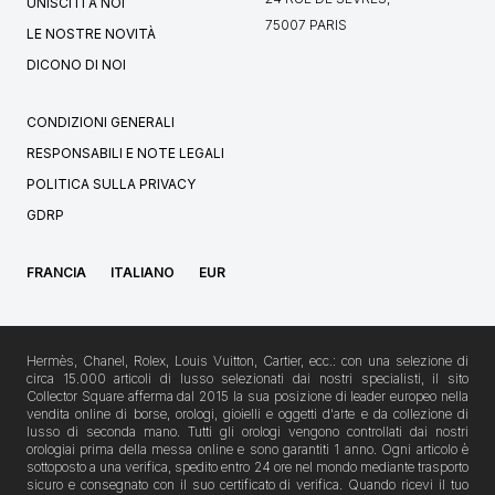
UNISCITI A NOI
75007 PARIS
LE NOSTRE NOVITÀ
DICONO DI NOI
CONDIZIONI GENERALI
RESPONSABILI E NOTE LEGALI
POLITICA SULLA PRIVACY
GDRP
FRANCIA
ITALIANO
EUR
Hermès, Chanel, Rolex, Louis Vuitton, Cartier, ecc.: con una selezione di
circa 15.000 articoli di lusso selezionati dai nostri specialisti, il sito
Collector Square afferma dal 2015 la sua posizione di leader europeo nella
vendita online di borse, orologi, gioielli e oggetti d'arte e da collezione di
lusso di seconda mano. Tutti gli orologi vengono controllati dai nostri
orologiai prima della messa online e sono garantiti 1 anno. Ogni articolo è
sottoposto a una verifica, spedito entro 24 ore nel mondo mediante trasporto
sicuro e consegnato con il suo certificato di verifica. Quando ricevi il tuo