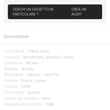
CERCHI UN OGGETTO IN
CREA UN
PARTICOLARE ?
ALERT
Descrizione
Condizione :
Ottimo stato
Garanzia :
Revisionato, garanzia 1 anno
Collezione :
Arceau
Modello :
Arceau
Riferimento :
Hermes - AR4.710
Genere :
Donna, Uomo
Periodo :
2000
Movimento :
Quarzo
Colore del cinturino :
Nero
Materiale del cinturino :
Pelle