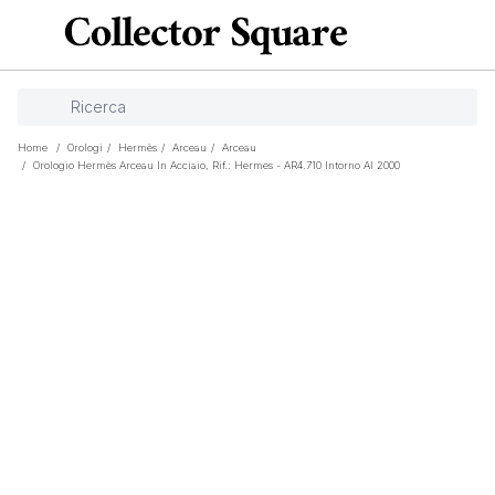
Home
/
Orologi
/
Hermès
/
Arceau
/
Arceau
/
Orologio Hermès Arceau In Acciaio, Rif.: Hermes - AR4.710 Intorno Al 2000