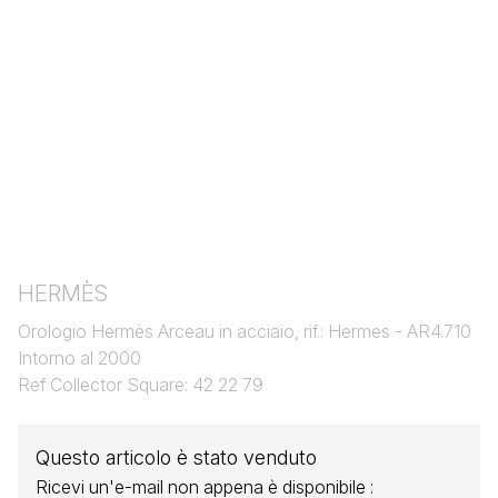
HERMÈS
Orologio Hermès Arceau in acciaio, rif.: Hermes - AR4.710
Intorno al 2000
Ref Collector Square: 42 22 79
Questo articolo è stato venduto
Ricevi un'e-mail non appena è disponibile :