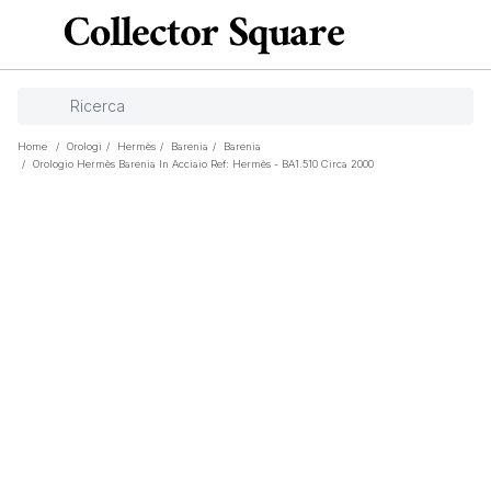
Home
/
Orologi
/
Hermès
/
Barenia
/
Barenia
/
Orologio Hermès Barenia In Acciaio Ref: Hermès - BA1.510 Circa 2000