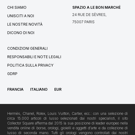
CHI SIAMO
SPAZIO A LE BON MARCHÉ
24 RUE DE SÈVRES,
UNISCITI A NOI
75007 PARIS
LE NOSTRE NOVITÀ
DICONO DI NOI
CONDIZIONI GENERALI
RESPONSABILI E NOTE LEGALI
POLITICA SULLA PRIVACY
GDRP
FRANCIA
ITALIANO
EUR
Hermès, Chanel, Rolex, Louis Vuitton, Cartier, ecc.: con una selezione di
circa 15.000 articoli di lusso selezionati dai nostri specialisti, il sito
Collector Square afferma dal 2015 la sua posizione di leader europeo nella
vendita online di borse, orologi, gioielli e oggetti d'arte e da collezione di
lusso di seconda mano. Tutti gli orologi vengono controllati dai nostri