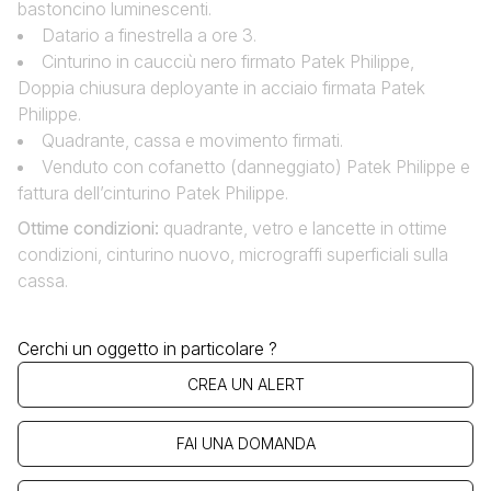
bastoncino luminescenti.
Datario a finestrella a ore 3.
Cinturino in caucciù nero firmato Patek Philippe,
Doppia chiusura deployante in acciaio firmata Patek
Philippe.
Quadrante, cassa e movimento firmati.
Venduto con cofanetto (danneggiato) Patek Philippe e
fattura dell’cinturino Patek Philippe.
Ottime condizioni:
quadrante, vetro e lancette in ottime
condizioni, cinturino nuovo, micrograffi superficiali sulla
cassa.
Cerchi un oggetto in particolare ?
CREA UN ALERT
FAI UNA DOMANDA