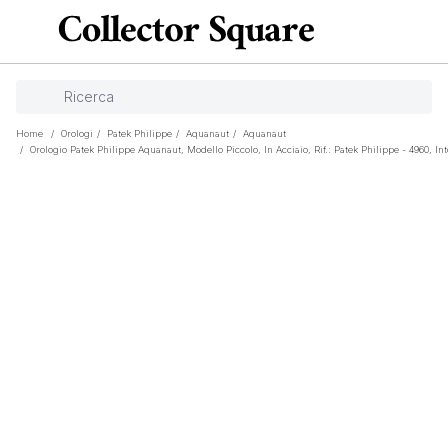
Home
/
Orologi
/
Patek Philippe
/
Aquanaut
/
Aquanaut
/
Orologio Patek Philippe Aquanaut, Modello Piccolo, In Acciaio, Rif.: Patek Philippe - 4960, In