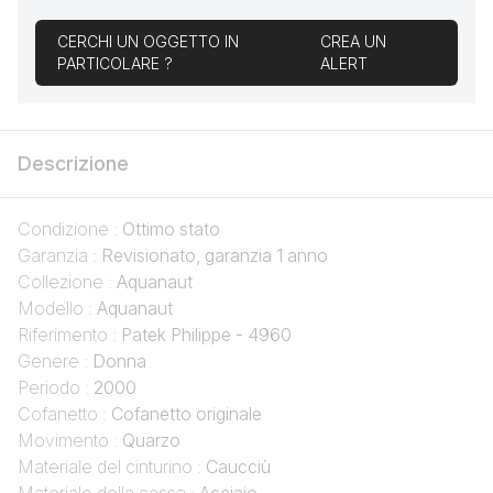
CERCHI UN OGGETTO IN
CREA UN
PARTICOLARE ?
ALERT
Descrizione
Condizione :
Ottimo stato
Garanzia :
Revisionato, garanzia 1 anno
Collezione :
Aquanaut
Modello :
Aquanaut
Riferimento :
Patek Philippe - 4960
Genere :
Donna
Periodo :
2000
Cofanetto :
Cofanetto originale
Movimento :
Quarzo
Materiale del cinturino :
Caucciù