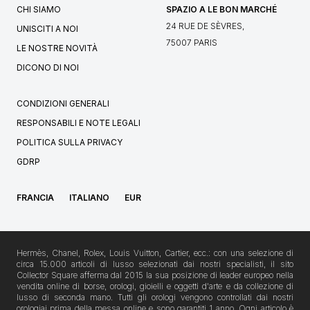
CHI SIAMO
SPAZIO A LE BON MARCHÉ
24 RUE DE SÈVRES,
UNISCITI A NOI
75007 PARIS
LE NOSTRE NOVITÀ
DICONO DI NOI
CONDIZIONI GENERALI
RESPONSABILI E NOTE LEGALI
POLITICA SULLA PRIVACY
GDRP
FRANCIA
ITALIANO
EUR
Hermès, Chanel, Rolex, Louis Vuitton, Cartier, ecc.: con una selezione di
circa 15.000 articoli di lusso selezionati dai nostri specialisti, il sito
Collector Square afferma dal 2015 la sua posizione di leader europeo nella
vendita online di borse, orologi, gioielli e oggetti d'arte e da collezione di
lusso di seconda mano. Tutti gli orologi vengono controllati dai nostri
orologiai prima della messa online e sono garantiti 1 anno. Ogni articolo è