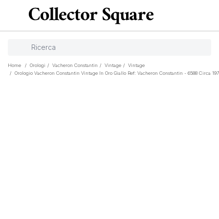
Home
/
Orologi
/
Vacheron Constantin
/
Vintage
/
Vintage
/
Orologio Vacheron Constantin Vintage In Oro Giallo Ref: Vacheron Constantin - 6588 Circa 19