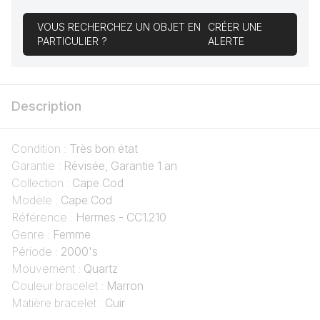
VOUS RECHERCHEZ UN OBJET EN
CRÉER UNE
PARTICULIER ?
ALERTE
Description
Condition :
Très bon état
Garantie :
Révisée, Garantie 1 an
Collection :
Cape Cod
Modèle :
Cape Cod
Référence :
Hermes - CC1.210
Genre :
Femme
Période :
2000's
Mouvement :
Quartz
Couleur bracelet :
Marron
Matière bracelet :
Cuir