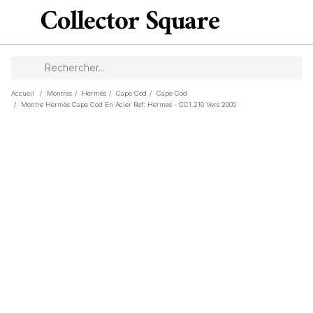
Accueil
/
Montres
/
Hermès
/
Cape Cod
/
Cape Cod
/
Montre Hermès Cape Cod En Acier Ref: Hermes - CC1.210 Vers 2000