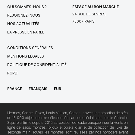
QUI SOMMES-NOUS ?
ESPACE AU BON MARCHÉ
24 RUE DE SÈVRES,
REJOIGNEZ-NOUS
75007 PARIS
NOS ACTUALITÉS
LA PRESSE EN PARLE
CONDITIONS GÉNÉRALES
MENTIONS LÉGALES
POLITIQUE DE CONFIDENTIALITÉ
RGPD
FRANCE
FRANÇAIS
EUR
Hermès, Chanel, Rolex, Louis Vuitton, Cartier… : avec une sélection de près
de 15 000 objets de luxe sélectionnés par nos spécialistes, le site Collector
Square affirme depuis 2015 sa position de leader européen sur la vente en
ligne de sacs, montres, bijoux et objets d'art et de collection de luxe de
seconde main. Toutes les montres sont révisées par nos horlogers avant