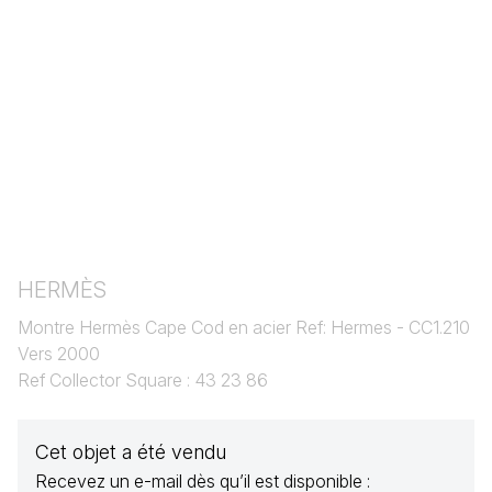
HERMÈS
Montre Hermès Cape Cod en acier Ref: Hermes - CC1.210
Vers 2000
Ref Collector Square : 43 23 86
Cet objet a été vendu
Recevez un e-mail dès qu’il est disponible :