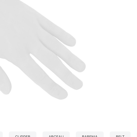
CLIPPER
ARCEAU
BARENIA
BELT