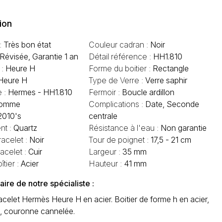
ion
 :
Très bon état
Couleur cadran :
Noir
Révisée, Garantie 1 an
Détail référence :
HH1.810
 :
Heure H
Forme du boitier :
Rectangle
Heure H
Type de Verre :
Verre saphir
e :
Hermes - HH1.810
Fermoir :
Boucle ardillon
omme
Complications :
Date, Seconde
2010's
centrale
t :
Quartz
Résistance à l'eau :
Non garantie
racelet :
Noir
Tour de poignet :
17,5 - 21 cm
acelet :
Cuir
Largeur :
35 mm
îtier :
Acier
Hauteur :
41 mm
re de notre spécialiste :
celet Hermès Heure H en acier. Boitier de forme h en acier,
é, couronne cannelée.