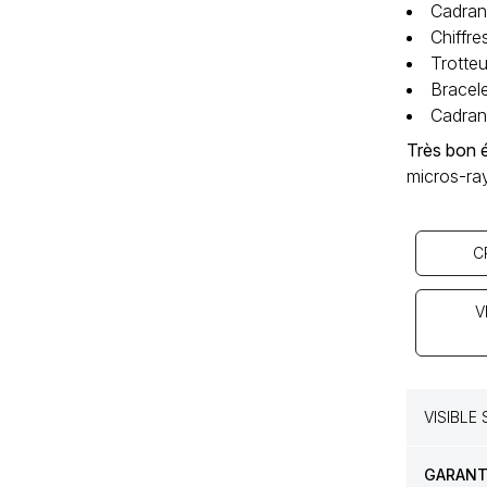
Cadran
Chiffre
Trotteu
Bracele
Cadran‚
Très bon 
micros-ray
C
V
VISIBLE
GARANTI