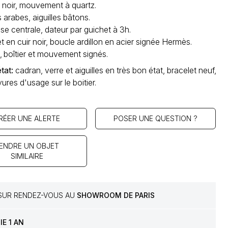
 noir, mouvement à quartz.
s arabes, aiguilles bâtons.
se centrale, dateur par guichet à 3h.
t en cuir noir, boucle ardillon en acier signée Hermès.
 boîtier et mouvement signés.
état
:
cadran, verre et aiguilles en très bon état, bracelet neuf,
ures d'usage sur le boitier.
RÉER UNE ALERTE
POSER UNE QUESTION ?
ENDRE UN OBJET
SIMILAIRE
 SUR RENDEZ-VOUS AU
SHOWROOM DE PARIS
E 1 AN