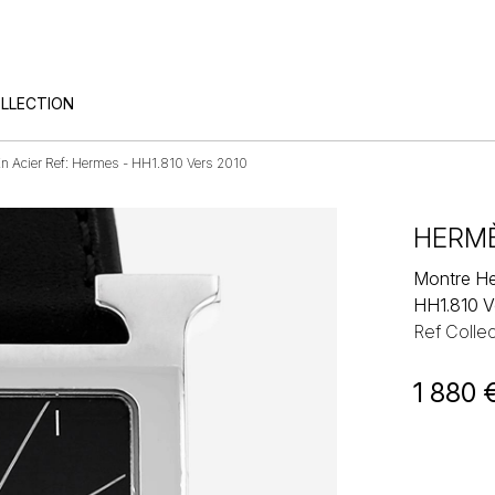
OLLECTION
n Acier Ref: Hermes - HH1.810 Vers 2010
HERM
Montre He
HH1.810 V
Ref Collec
1 880