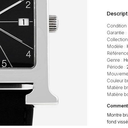
Descript
Condition
Garantie :
Collection
Modèle :
Référenc
Genre :
H
Période :
Mouvemen
Couleur b
Matière br
Matière bo
Commentai
Montre bra
fond viss