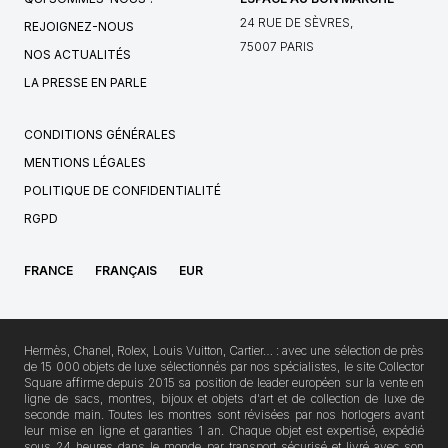
24 RUE DE SÈVRES,
REJOIGNEZ-NOUS
75007 PARIS
NOS ACTUALITÉS
LA PRESSE EN PARLE
CONDITIONS GÉNÉRALES
MENTIONS LÉGALES
POLITIQUE DE CONFIDENTIALITÉ
RGPD
FRANCE
FRANÇAIS
EUR
Hermès, Chanel, Rolex, Louis Vuitton, Cartier… : avec une sélection de près
de 15 000 objets de luxe sélectionnés par nos spécialistes, le site Collector
Square affirme depuis 2015 sa position de leader européen sur la vente en
ligne de sacs, montres, bijoux et objets d'art et de collection de luxe de
seconde main. Toutes les montres sont révisées par nos horlogers avant
leur mise en ligne et garanties 1 an. Chaque objet est expertisé, expédié
sous 24 heures dans le monde par transport sécurisé et livré avec son