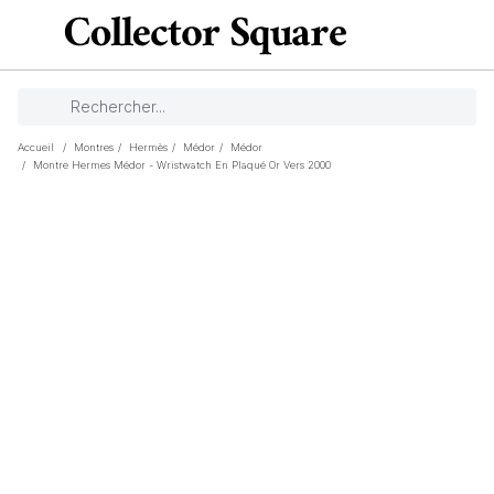
Accueil
/
Montres
/
Hermès
/
Médor
/
Médor
/
Montre Hermes Médor - Wristwatch En Plaqué Or Vers 2000