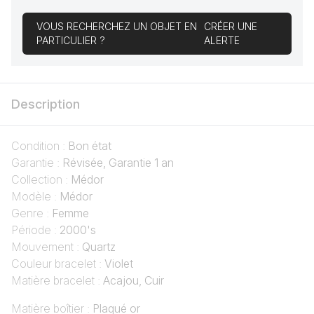
VOUS RECHERCHEZ UN OBJET EN
CRÉER UNE
PARTICULIER ?
ALERTE
Description
Condition :
Bon état
Garantie :
Révisée, Garantie 1 an
Collection :
Médor
Modèle :
Médor
Genre :
Femme
Période :
2000's
Mouvement :
Quartz
Couleur bracelet :
Violet
Matière bracelet :
Acajou, Cuir
Matière boîtier :
Plaqué or