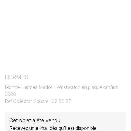
HERMÈS
Montre Hermes Médor - Wristwatch en plaqué or Vers
2000
Ref Collector Square : 32 80 87
Cet objet a été vendu
Recevez un e-mail dès qu’il est disponible :