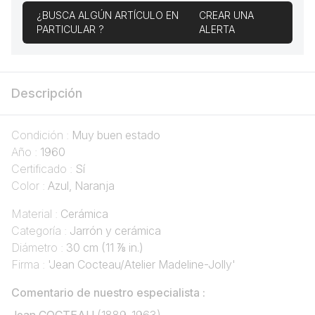
¿BUSCA ALGÚN ARTÍCULO EN
CREAR UNA
PARTICULAR ?
ALERTA
Descripción
Condición :
Muy buen estado
Año :
1960
Certificado :
Sí
Color :
Azul, Naranja
Material :
Cerámica
Categoría :
Jarrón y cerámica
Diámetro :
30 cm (11 ⅞ in.)
Firma :
'Jean Cocteau/Atelier Madeline-Jolly'
Comentario de nuestro especialista :