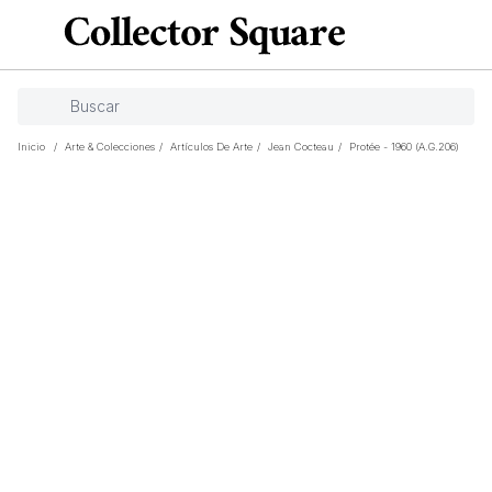
Inicio
/
Arte & Colecciones
/
Artículos De Arte
/
Jean Cocteau
/
Protée - 1960 (A.G.206)