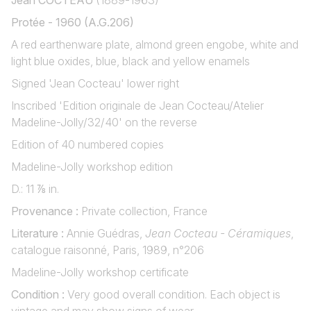
Jean COCTEAU
(1889-1963)
Protée - 1960 (A.G.206)
A red earthenware plate, almond green engobe, white and
light blue oxides, blue, black and yellow enamels
Signed 'Jean Cocteau' lower right
Inscribed 'Edition originale de Jean Cocteau/Atelier
Madeline-Jolly/32/40' on the reverse
Edition of 40 numbered copies
Madeline-Jolly workshop edition
D.: 11 ⅞ in.
Provenance :
Private collection, France
Literature :
Annie Guédras,
Jean Cocteau - Céramiques
,
catalogue raisonné, Paris, 1989, n°206
Madeline-Jolly workshop certificate
Condition :
Very good overall condition. Each object is