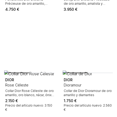
Précieuse de oro amarillo,
de oro amarillo, amatista y
amatista y esmeralda
esmeralda
4.750
€
3.950
€
DIOR
DIOR
Rose Céleste
Dioramour
Collar Dior Rose Céleste de oro
Collar de Dior Dioramour de oro
amarillo, oro blanco, nácar, ónix y
amarillo y diamantes
diamante
2.150
€
1.750
€
Precio del artículo nuevo: 3.150
Precio del artículo nuevo: 2.560
€
€