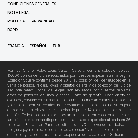
CONDICIONES GENERALES
NOTA LEGAL
POLITICA DE PRIVACIDAD
RGPD
FRANCIA
ESPAÑOL
EUR
Hermès, Chanel, Rolex, Louis Vuitton, Cartier…: con una selección de casi
15.000 objetos de lujo seleccionados por nuestros especialistas, la página
Collector Square confirma desde 2015 su posición de líder europeo en la
venta de bolsos, relojes, joyas y objetos de arte y de colección de lujo de
segunda mano. Todos los relojes son revisados por nuestros relojeros
antes de ponerlos en línea y tienen 1 año de garantía. Cada objeto es
evaluado, enviado en 24 horas a todo el mundo mediante transporte seguro
y entregado con su certificado de evaluación. Cuando reciba su objeto,
dispone de un plazo de retractación legal de 14 días para cambiar de
opinión. Todos los objetos que están a la venta en collectorsquare.com
también se encuentran disponibles en la sala de exposición ubicada en 36
boulevard Raspail en París con cita previa. ¿Quiere vender un bolso, un
reloj, una joya o un objeto de arte o de colección? Nuestros expertos estiman
el objeto y le comunican una propuesta de precio en 48 horas en