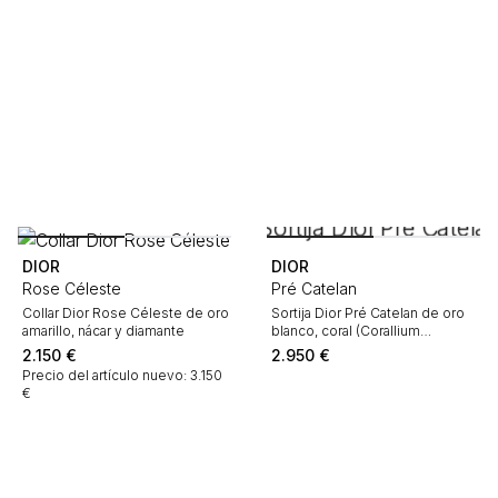
DIOR
DIOR
Rose Céleste
Pré Catelan
Collar Dior Rose Céleste de oro
Sortija Dior Pré Catelan de oro
amarillo, nácar y diamante
blanco, coral (Corallium
japonicum) y diamante
2.150
€
2.950
€
Precio del artículo nuevo: 3.150
€