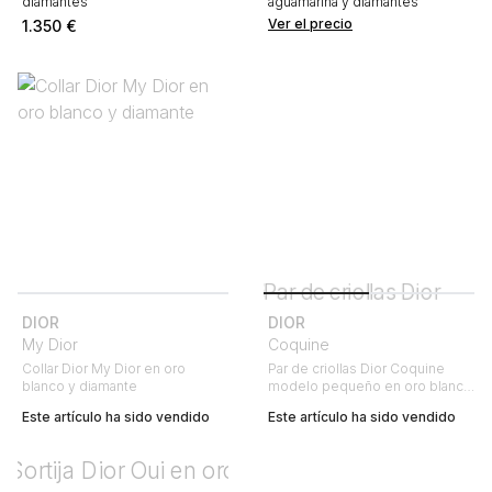
diamantes
aguamarina y diamantes
Ver el precio
1.350
€
DIOR
DIOR
My Dior
Coquine
Collar Dior My Dior en oro
Par de criollas Dior Coquine
blanco y diamante
modelo pequeño en oro blanco
y diamantes
Este artículo ha sido vendido
Este artículo ha sido vendido