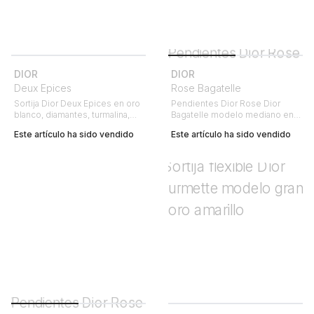
DIOR
DIOR
Deux Epices
Rose Bagatelle
Sortija Dior Deux Epices en oro
Pendientes Dior Rose Dior
blanco, diamantes, turmalina,
Bagatelle modelo mediano en
peridoto y aguamarina
oro blanco y diamantes
Este artículo ha sido vendido
Este artículo ha sido vendido