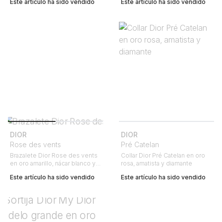
Este artículo ha sido vendido
Este artículo ha sido vendido
DIOR
DIOR
Rose des vents
Pré Catelan
Brazalete Dior Rose des vents
Collar Dior Pré Catelan en oro
en oro amarillo, nácar blanco y
rosa, amatista y diamante
lapislázuli y en diamantes
Este artículo ha sido vendido
Este artículo ha sido vendido