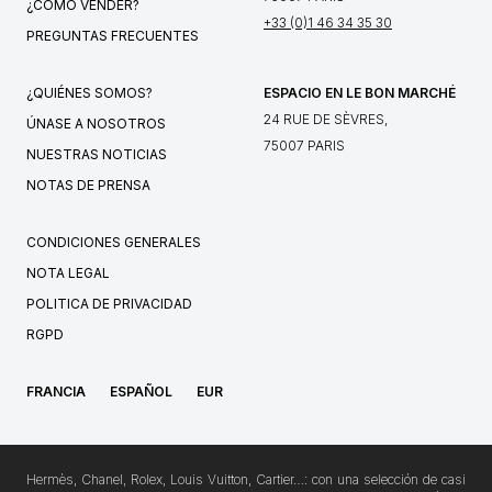
¿CÓMO VENDER?
+33 (0)1 46 34 35 30
PREGUNTAS FRECUENTES
¿QUIÉNES SOMOS?
ESPACIO EN LE BON MARCHÉ
24 RUE DE SÈVRES,
ÚNASE A NOSOTROS
75007 PARIS
NUESTRAS NOTICIAS
NOTAS DE PRENSA
CONDICIONES GENERALES
NOTA LEGAL
POLITICA DE PRIVACIDAD
RGPD
FRANCIA
ESPAÑOL
EUR
Hermès, Chanel, Rolex, Louis Vuitton, Cartier…: con una selección de casi