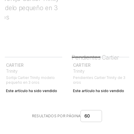
CARTIER
CARTIER
Trinity
Trinity
Sortija Cartier Trinity modelo
Pendientes Cartier Trinity de 3
pequeño en 3 oros
oros
Este artículo ha sido vendido
Este artículo ha sido vendido
60
RESULTADOS POR PÁGINA