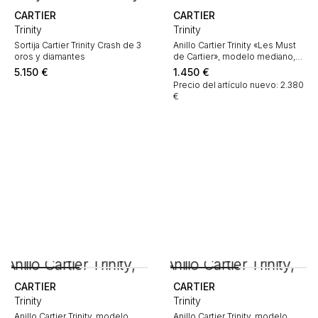
CARTIER
CARTIER
Trinity
Trinity
Sortija Cartier Trinity Crash de 3
Anillo Cartier Trinity «Les Must
oros y diamantes
de Cartier», modelo mediano,
en tres tonos de oro
5.150
€
1.450
€
Precio del artículo nuevo: 2.380
€
CARTIER
CARTIER
Trinity
Trinity
Anillo Cartier Trinity, modelo
Anillo Cartier Trinity, modelo