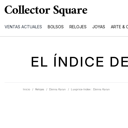
VENTAS ACTUALES
BOLSOS
RELOJES
JOYAS
ARTE & 
EL ÍNDICE 
Inicio
/
Relojes
/
Donna Karan
/
Luxprice-Index : Donna Karan