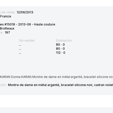
 de venta :
12/06/2013
:
Francia
es #15016 - 2013-06 - Haute couture
Brotteaux
te :
197
Sin vender
Estimación:
...
80
-
0
...
80
-
0
...
112
-
0
ARAN Donna KARAN Montre de dame en métal argenté, bracelet silicone noir,
ción :
Montre de dame en métal argenté, bracelet silicone noir, cadran vio