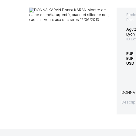
Fecha
País 
Agutt
Lyon 
ID Lo
EUR
EUR
USD
DONNA K
Descrip