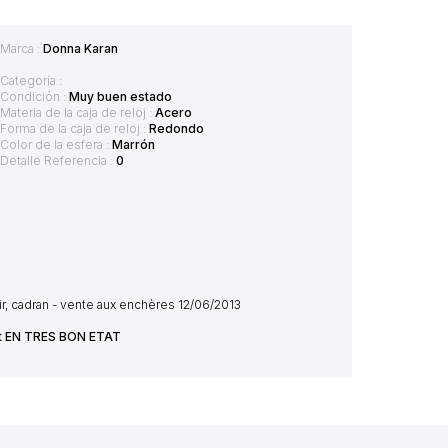
Marca :
Donna Karan
Categoría :
Condición :
Muy buen estado
Materia de la caja de reloj :
Acero
Forma de la caja de reloj :
Redondo
Color de la esfera :
Marrón
Detalle Referencia :
0
 cadran - vente aux enchères 12/06/2013
let EN TRES BON ETAT