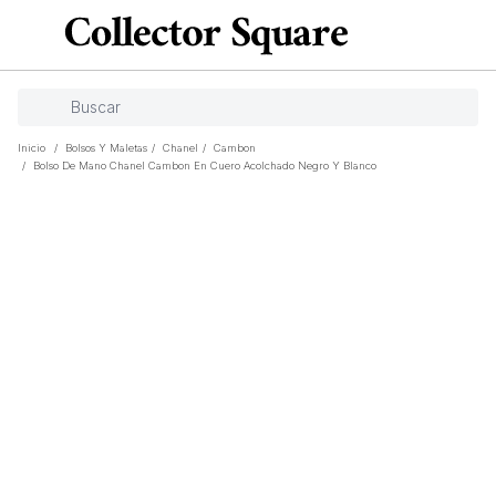
Inicio
/
Bolsos Y Maletas
/
Chanel
/
Cambon
/
Bolso De Mano Chanel Cambon En Cuero Acolchado Negro Y Blanco