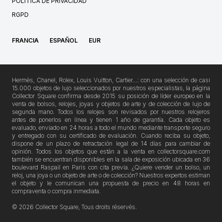
POLITICA DE PRIVACIDAD
RGPD
FRANCIA
ESPAÑOL
EUR
Hermès, Chanel, Rolex, Louis Vuitton, Cartier…: con una selección de casi
15.000 objetos de lujo seleccionados por nuestros especialistas, la página
Collector Square confirma desde 2015 su posición de líder europeo en la
venta de bolsos, relojes, joyas y objetos de arte y de colección de lujo de
segunda mano. Todos los relojes son revisados por nuestros relojeros
antes de ponerlos en línea y tienen 1 año de garantía. Cada objeto es
evaluado, enviado en 24 horas a todo el mundo mediante transporte seguro
y entregado con su certificado de evaluación. Cuando reciba su objeto,
dispone de un plazo de retractación legal de 14 días para cambiar de
opinión. Todos los objetos que están a la venta en collectorsquare.com
también se encuentran disponibles en la sala de exposición ubicada en 36
boulevard Raspail en París con cita previa. ¿Quiere vender un bolso, un
reloj, una joya o un objeto de arte o de colección? Nuestros expertos estiman
el objeto y le comunican una propuesta de precio en 48 horas en
compraventa o compra inmediata.
© 2026 Collector Square, Tous droits réservés.