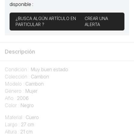
disponible :
¿BUSCA ALGÚN ARTÍCULO EN
CREAR UNA
PARTICULAR ?
ALERTA
Descripción
Condición :
Muy buen estado
Colección :
Cambon
Modelo :
Cambon
Género :
Mujer
Año :
2006
Color :
Negro
Material :
Cuero
Largo :
27 cm
Altura :
21 cm