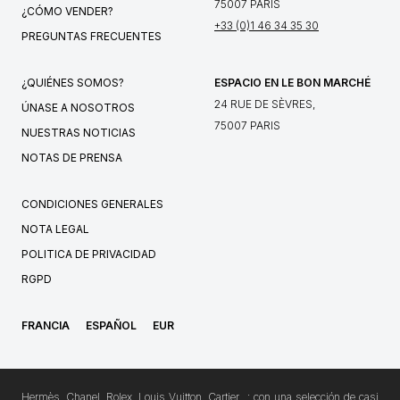
75007 PARIS
¿CÓMO VENDER?
+33 (0)1 46 34 35 30
PREGUNTAS FRECUENTES
¿QUIÉNES SOMOS?
ESPACIO EN LE BON MARCHÉ
24 RUE DE SÈVRES,
ÚNASE A NOSOTROS
75007 PARIS
NUESTRAS NOTICIAS
NOTAS DE PRENSA
CONDICIONES GENERALES
NOTA LEGAL
POLITICA DE PRIVACIDAD
RGPD
FRANCIA
ESPAÑOL
EUR
Hermès, Chanel, Rolex, Louis Vuitton, Cartier…: con una selección de casi