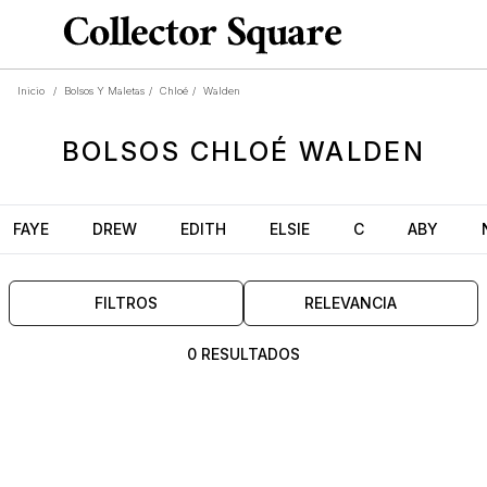
Inicio
/
Bolsos Y Maletas
/
Chloé
/
Walden
BOLSOS
CHLOÉ WALDEN
FAYE
DREW
EDITH
ELSIE
C
ABY
FILTROS
RELEVANCIA
0 RESULTADOS