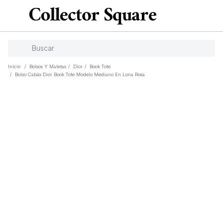
Inicio
/
Bolsos Y Maletas
/
Dior
/
Book Tote
/
Bolso Cabás Dior Book Tote Modelo Mediano En Lona Rosa