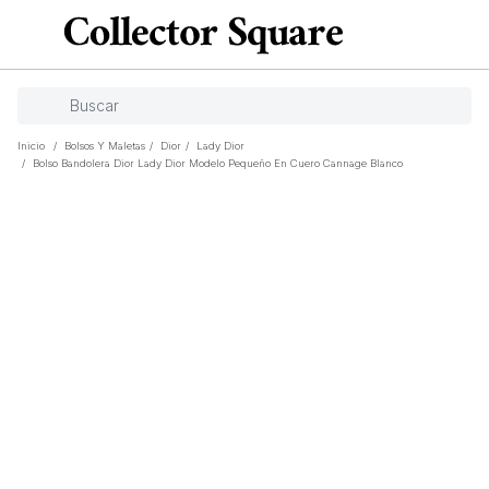
Inicio
/
Bolsos Y Maletas
/
Dior
/
Lady Dior
/
Bolso Bandolera Dior Lady Dior Modelo Pequeño En Cuero Cannage Blanco