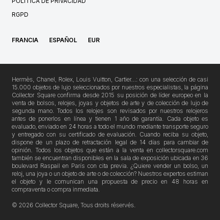
POLITICA DE PRIVACIDAD
RGPD
FRANCIA
ESPAÑOL
EUR
Hermès, Chanel, Rolex, Louis Vuitton, Cartier…: con una selección de casi
15.000 objetos de lujo seleccionados por nuestros especialistas, la página
Collector Square confirma desde 2015 su posición de líder europeo en la
venta de bolsos, relojes, joyas y objetos de arte y de colección de lujo de
segunda mano. Todos los relojes son revisados por nuestros relojeros
antes de ponerlos en línea y tienen 1 año de garantía. Cada objeto es
evaluado, enviado en 24 horas a todo el mundo mediante transporte seguro
y entregado con su certificado de evaluación. Cuando reciba su objeto,
dispone de un plazo de retractación legal de 14 días para cambiar de
opinión. Todos los objetos que están a la venta en collectorsquare.com
también se encuentran disponibles en la sala de exposición ubicada en 36
boulevard Raspail en París con cita previa. ¿Quiere vender un bolso, un
reloj, una joya o un objeto de arte o de colección? Nuestros expertos estiman
el objeto y le comunican una propuesta de precio en 48 horas en
compraventa o compra inmediata.
© 2026 Collector Square, Tous droits réservés.