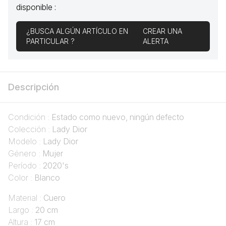
disponible :
¿BUSCA ALGÚN ARTÍCULO EN
CREAR UNA
PARTICULAR ?
ALERTA
Descripción
Condición :
Estado como nuevo, ningún defecto
Colección :
Lady Dior
Modelo :
Lady Dior
Género :
Mujer
Período :
2020's
Color :
Blanco
Material :
Cuero
Largo :
20 cm
Altura :
17 cm