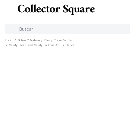
Inicio
/
Bolsos Y Maletas
/
Dior
/
Travel Vanity
/
Vanity Dior Travel Vanity En Lona Azul Y Blanca