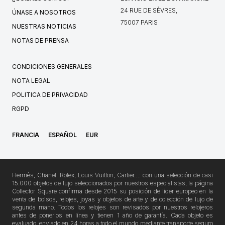
24 RUE DE SÈVRES,
ÚNASE A NOSOTROS
75007 PARIS
NUESTRAS NOTICIAS
NOTAS DE PRENSA
CONDICIONES GENERALES
NOTA LEGAL
POLITICA DE PRIVACIDAD
RGPD
FRANCIA
ESPAÑOL
EUR
Hermès, Chanel, Rolex, Louis Vuitton, Cartier…: con una selección de casi
15.000 objetos de lujo seleccionados por nuestros especialistas, la página
Collector Square confirma desde 2015 su posición de líder europeo en la
venta de bolsos, relojes, joyas y objetos de arte y de colección de lujo de
segunda mano. Todos los relojes son revisados por nuestros relojeros
antes de ponerlos en línea y tienen 1 año de garantía. Cada objeto es
evaluado, enviado en 24 horas a todo el mundo mediante transporte seguro