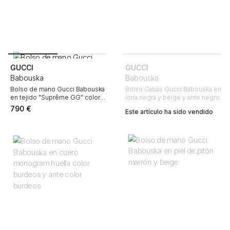
GUCCI
GUCCI
Babouska
Babouska
Bolso de mano Gucci Babouska
Bolso Cabás Gucci Babouska en
en tejido "Suprême GG" color
lona negra y beige y ante negro
burdeos y cuero marrón
790
€
Este artículo ha sido vendido