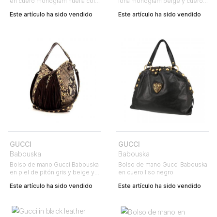
en cuero monogram huella color
lona monogram beige y cuero
burdeos
marrón
Este artículo ha sido vendido
Este artículo ha sido vendido
GUCCI
GUCCI
Babouska
Babouska
Bolso de mano Gucci Babouska
Bolso de mano Gucci Babouska
en piel de pitón gris y beige y
en cuero liso negro
ante marrón
Este artículo ha sido vendido
Este artículo ha sido vendido