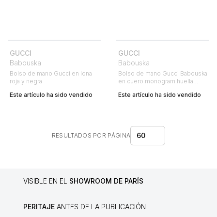
GUCCI
GUCCI
Babouska
Babouska
Bolso de mano Gucci en lona
Bolso de mano Gucci Babouska
roja y negra
en cuero monogram huella
beige
Este artículo ha sido vendido
Este artículo ha sido vendido
60
RESULTADOS POR PÁGINA
VISIBLE EN EL
SHOWROOM DE PARÍS
PERITAJE
ANTES DE LA PUBLICACIÓN