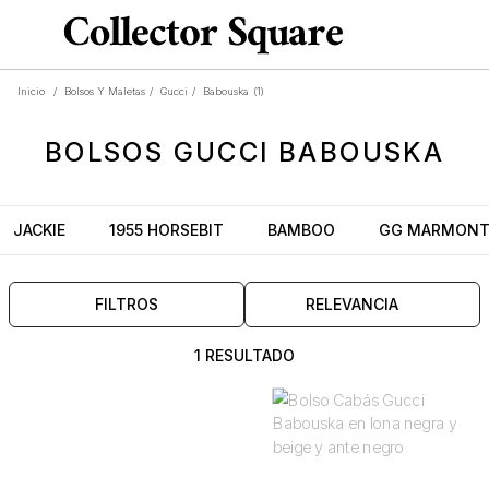
Inicio
/
Bolsos Y Maletas
/
Gucci
/
Babouska
(1)
BOLSOS
GUCCI BABOUSKA
JACKIE
1955 HORSEBIT
BAMBOO
GG MARMON
FILTROS
RELEVANCIA
1 RESULTADO