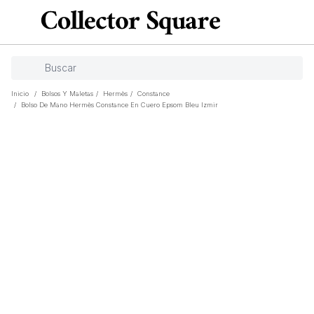
Inicio
/
Bolsos Y Maletas
/
Hermès
/
Constance
/
Bolso De Mano Hermès Constance En Cuero Epsom Bleu Izmir