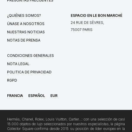
PREGUNTAS FRECUENTES
¿QUIÉNES SOMOS?
ESPACIO EN LE BON MARCHÉ
24 RUE DE SÈVRES,
ÚNASE A NOSOTROS
75007 PARIS
NUESTRAS NOTICIAS
NOTAS DE PRENSA
CONDICIONES GENERALES
NOTA LEGAL
POLITICA DE PRIVACIDAD
RGPD
FRANCIA
ESPAÑOL
EUR
Hermès, Chanel, Rolex, Louis Vuitton, Cartier…: con una selección de casi
15.000 objetos de lujo seleccionados por nuestros especialistas, la página
Collector Square confirma desde 2015 su posición de líder europeo en la