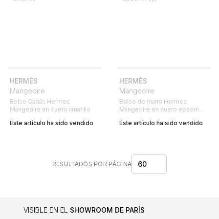
HERMÈS
HERMÈS
Mangeoire
Mangeoire
Bolso Cabás Hermes
Bolso de mano Hermes
Mangeoire en cuero amarillo
Mangeoire en cuero epsom
rojo
Este artículo ha sido vendido
Este artículo ha sido vendido
60
RESULTADOS POR PÁGINA
VISIBLE EN EL
SHOWROOM DE PARÍS