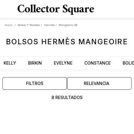
Inicio
/
Bolsos Y Maletas
/
Hermès
/
Mangeoire
(8)
BOLSOS
HERMÈS MANGEOIRE
KELLY
BIRKIN
EVELYNE
CONSTANCE
BOLI
FILTROS
RELEVANCIA
8 RESULTADOS