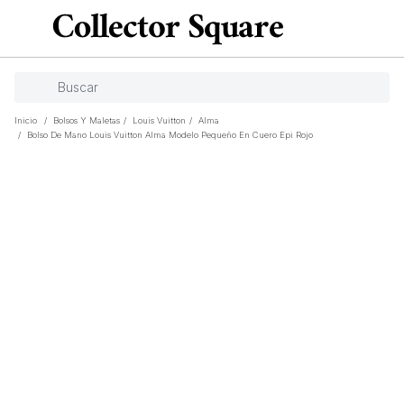
Inicio
/
Bolsos Y Maletas
/
Louis Vuitton
/
Alma
/
Bolso De Mano Louis Vuitton Alma Modelo Pequeño En Cuero Epi Rojo