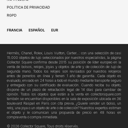
POLITICA DE PRIVACIDAD
RGPD
FRANCIA
ESPAÑOL
EUR
Hermès, Chanel, Rolex, Louis Vuitton, Cartier…: con una selección de casi
15.000 objetos de lujo seleccionados por nuestros especialistas, la página
Collector Square confirma desde 2015 su posición de líder europeo en la
venta de bolsos, relojes, joyas y objetos de arte y de colección de lujo de
segunda mano. Todos los relojes son revisados por nuestros relojeros
antes de ponerlos en línea y tienen 1 año de garantía. Cada objeto es
evaluado, enviado en 24 horas a todo el mundo mediante transporte seguro
y entregado con su certificado de evaluación. Cuando reciba su objeto,
dispone de un plazo de retractación legal de 14 días para cambiar de
opinión. Todos los objetos que están a la venta en collectorsquare.com
también se encuentran disponibles en la sala de exposición ubicada en 36
boulevard Raspail en París con cita previa. ¿Quiere vender un bolso, un
reloj, una joya o un objeto de arte o de colección? Nuestros expertos estiman
el objeto y le comunican una propuesta de precio en 48 horas en
compraventa o compra inmediata.
© 2026 Collector Square, Tous droits réservés.