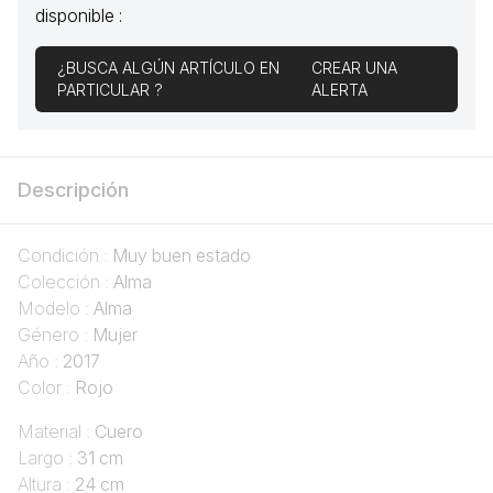
disponible :
¿BUSCA ALGÚN ARTÍCULO EN
CREAR UNA
PARTICULAR ?
ALERTA
Descripción
Condición :
Muy buen estado
Colección :
Alma
Modelo :
Alma
Género :
Mujer
Año :
2017
Color :
Rojo
Material :
Cuero
Largo :
31 cm
Altura :
24 cm