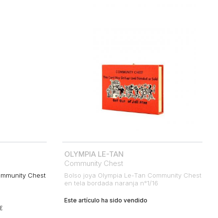
OLYMPIA LE-TAN
Community Chest
ommunity Chest
Bolso joya Olympia Le-Tan Community Chest
en tela bordada naranja n°1/16
Este artículo ha sido vendido
 €