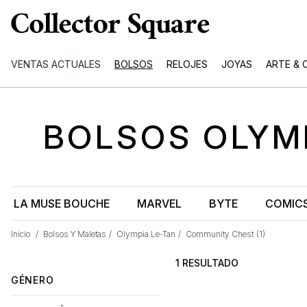
VENTAS ACTUALES
BOLSOS
RELOJES
JOYAS
ARTE & 
BOLSOS
OLYM
LA MUSE BOUCHE
MARVEL
BYTE
COMICS
Inicio
/
Bolsos Y Maletas
/
Olympia Le-Tan
/
Community Chest
(1)
1 RESULTADO
GÉNERO