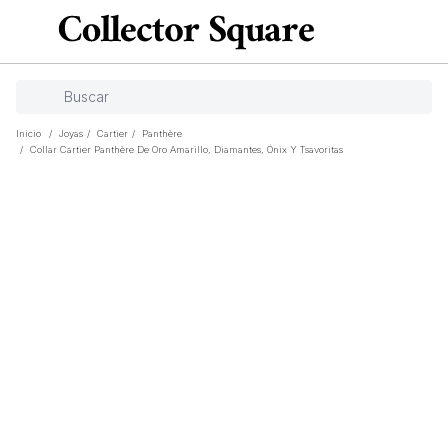
Inicio
/
Joyas
/
Cartier
/
Panthère
/
Collar Cartier Panthère De Oro Amarillo, Diamantes, Ónix Y Tsavoritas