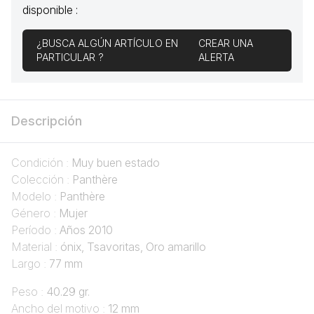
disponible :
¿BUSCA ALGÚN ARTÍCULO EN
CREAR UNA
PARTICULAR ?
ALERTA
Descripción
Condición :
Muy buen estado
Colección :
Panthère
Modelo :
Panthère
Género :
Mujer
Período :
Años 2010
Material :
ónix, Tsavoritas, Oro amarillo
Largo :
77 mm
Peso :
40.29 gr.
Ancho del motivo :
12 mm