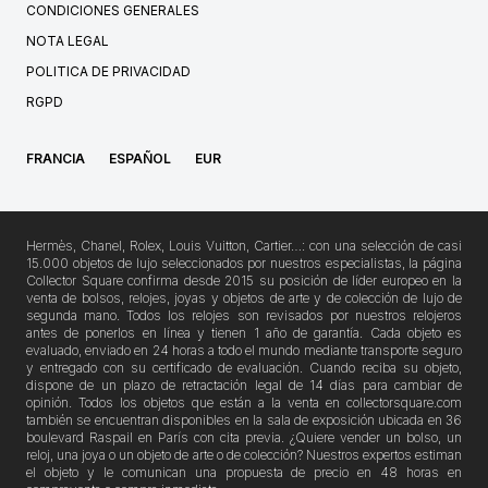
CONDICIONES GENERALES
NOTA LEGAL
POLITICA DE PRIVACIDAD
RGPD
FRANCIA
ESPAÑOL
EUR
Hermès, Chanel, Rolex, Louis Vuitton, Cartier…: con una selección de casi
15.000 objetos de lujo seleccionados por nuestros especialistas, la página
Collector Square confirma desde 2015 su posición de líder europeo en la
venta de bolsos, relojes, joyas y objetos de arte y de colección de lujo de
segunda mano. Todos los relojes son revisados por nuestros relojeros
antes de ponerlos en línea y tienen 1 año de garantía. Cada objeto es
evaluado, enviado en 24 horas a todo el mundo mediante transporte seguro
y entregado con su certificado de evaluación. Cuando reciba su objeto,
dispone de un plazo de retractación legal de 14 días para cambiar de
opinión. Todos los objetos que están a la venta en collectorsquare.com
también se encuentran disponibles en la sala de exposición ubicada en 36
boulevard Raspail en París con cita previa. ¿Quiere vender un bolso, un
reloj, una joya o un objeto de arte o de colección? Nuestros expertos estiman
el objeto y le comunican una propuesta de precio en 48 horas en