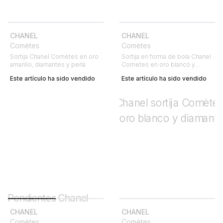
CHANEL
CHANEL
Comètes
Comètes
Sortija Chanel Comètes en oro
Sortija en forma de bola Chanel
amarillo, diamantes y perla
Cometes en oro blanco y
diamantes
Este artículo ha sido vendido
Este artículo ha sido vendido
CHANEL
CHANEL
Comètes
Comètes