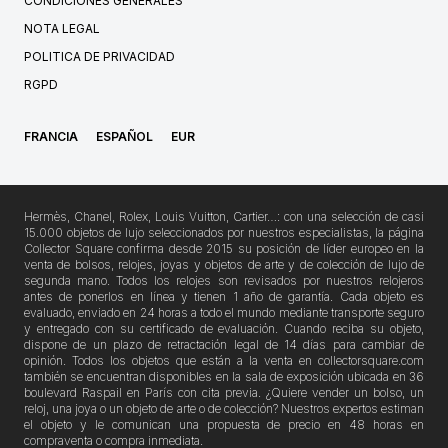
CONDICIONES GENERALES
NOTA LEGAL
POLITICA DE PRIVACIDAD
RGPD
FRANCIA
ESPAÑOL
EUR
Hermès, Chanel, Rolex, Louis Vuitton, Cartier…: con una selección de casi
15.000 objetos de lujo seleccionados por nuestros especialistas, la página
Collector Square confirma desde 2015 su posición de líder europeo en la
venta de bolsos, relojes, joyas y objetos de arte y de colección de lujo de
segunda mano. Todos los relojes son revisados por nuestros relojeros
antes de ponerlos en línea y tienen 1 año de garantía. Cada objeto es
evaluado, enviado en 24 horas a todo el mundo mediante transporte seguro
y entregado con su certificado de evaluación. Cuando reciba su objeto,
dispone de un plazo de retractación legal de 14 días para cambiar de
opinión. Todos los objetos que están a la venta en collectorsquare.com
también se encuentran disponibles en la sala de exposición ubicada en 36
boulevard Raspail en París con cita previa. ¿Quiere vender un bolso, un
reloj, una joya o un objeto de arte o de colección? Nuestros expertos estiman
el objeto y le comunican una propuesta de precio en 48 horas en
compraventa o compra inmediata.