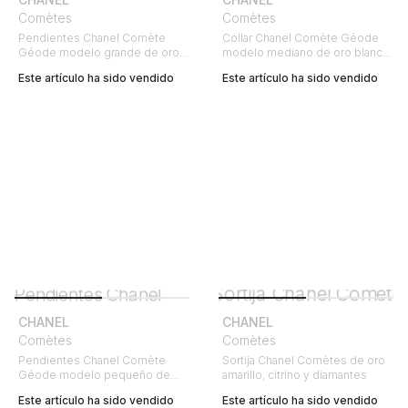
Comètes
Comètes
Pendientes Chanel Comète
Collar Chanel Comète Géode
Géode modelo grande de oro
modelo mediano de oro blanco
blanco y diamantes
y diamantes
Este artículo ha sido vendido
Este artículo ha sido vendido
CHANEL
CHANEL
Comètes
Comètes
Pendientes Chanel Comète
Sortija Chanel Comètes de oro
Géode modelo pequeño de
amarillo, citrino y diamantes
oro blanco y diamantes
Este artículo ha sido vendido
Este artículo ha sido vendido