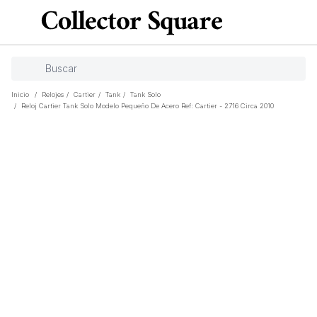
Inicio
/
Relojes
/
Cartier
/
Tank
/
Tank Solo
/
Reloj Cartier Tank Solo Modelo Pequeño De Acero Ref: Cartier - 2716 Circa 2010