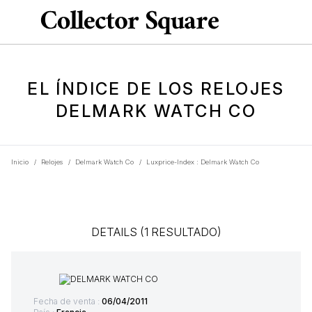
EL ÍNDICE DE LOS RELOJES
DELMARK WATCH CO
Inicio
/
Relojes
/
Delmark Watch Co
/
Luxprice-Index : Delmark Watch Co
DETAILS (1 RESULTADO)
Fecha de venta :
06/04/2011