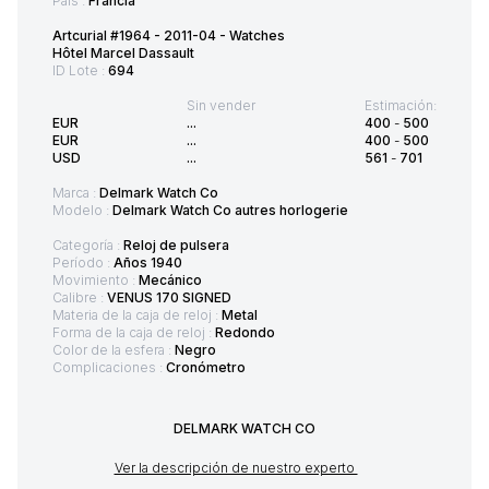
País :
Francia
Artcurial #1964 - 2011-04 - Watches
Hôtel Marcel Dassault
ID Lote :
694
Sin vender
Estimación:
EUR
...
400
-
500
EUR
...
400
-
500
USD
...
561
-
701
Marca :
Delmark Watch Co
Modelo :
Delmark Watch Co autres horlogerie
Categoría :
Reloj de pulsera
Período :
Años 1940
Movimiento :
Mecánico
Calibre :
VENUS 170 SIGNED
Materia de la caja de reloj :
Metal
Forma de la caja de reloj :
Redondo
Color de la esfera :
Negro
Complicaciones :
Cronómetro
DELMARK WATCH CO
Ver la descripción de nuestro experto