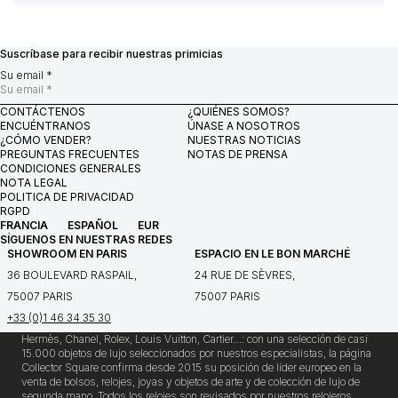
Suscríbase para recibir nuestras primicias
Su email *
CONTÁCTENOS
¿QUIÉNES SOMOS?
ENCUÉNTRANOS
ÚNASE A NOSOTROS
¿CÓMO VENDER?
NUESTRAS NOTICIAS
PREGUNTAS FRECUENTES
NOTAS DE PRENSA
CONDICIONES GENERALES
NOTA LEGAL
POLITICA DE PRIVACIDAD
RGPD
FRANCIA
ESPAÑOL
EUR
SÍGUENOS EN NUESTRAS REDES
SHOWROOM EN PARIS
ESPACIO EN LE BON MARCHÉ
36 BOULEVARD RASPAIL,
24 RUE DE SÈVRES,
75007 PARIS
75007 PARIS
+33 (0)1 46 34 35 30
Hermès, Chanel, Rolex, Louis Vuitton, Cartier…: con una selección de casi
15.000 objetos de lujo seleccionados por nuestros especialistas, la página
Collector Square confirma desde 2015 su posición de líder europeo en la
venta de bolsos, relojes, joyas y objetos de arte y de colección de lujo de
segunda mano. Todos los relojes son revisados por nuestros relojeros