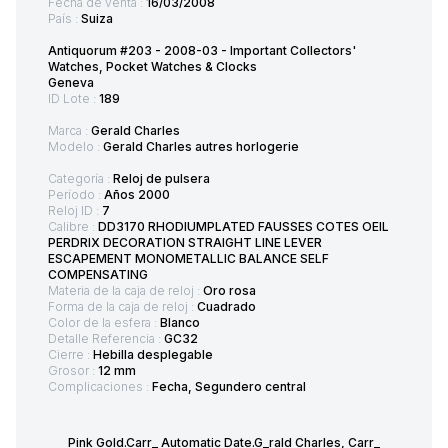
Fecha de venta :
16/03/2008
País :
Suiza
Antiquorum #203 - 2008-03 - Important Collectors'
Watches, Pocket Watches & Clocks
Geneva
ID Lote :
189
Marca :
Gerald Charles
Modelo :
Gerald Charles autres horlogerie
Categoría :
Reloj de pulsera
Período :
Años 2000
Reloj ID :
7
Calibre :
DD3170 RHODIUMPLATED FAUSSES COTES OEIL
PERDRIX DECORATION STRAIGHT LINE LEVER
ESCAPEMENT MONOMETALLIC BALANCE SELF
COMPENSATING
Materia de la caja de reloj :
Oro rosa
Forma de la caja de reloj :
Cuadrado
Color de la esfera :
Blanco
Detalle Referencia :
GC32
Cierre :
Hebilla desplegable
Grosor :
12 mm
Complicaciones :
Fecha, Segundero central
Pink Gold.Carr_ Automatic Date.G_rald Charles, Carr_