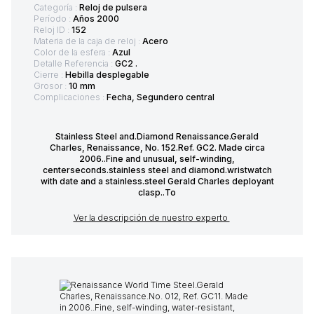
Categoría :
Reloj de pulsera
Período :
Años 2000
Reloj ID :
152
Materia de la caja de reloj :
Acero
Color de la esfera :
Azul
Detalle Referencia :
GC2 .
Cierre :
Hebilla desplegable
Grosor :
10 mm
Complicaciones :
Fecha, Segundero central
Stainless Steel and.Diamond Renaissance.Gerald
Charles, Renaissance, No. 152.Ref. GC2. Made circa
2006..Fine and unusual, self-winding,
centerseconds.stainless steel and diamond.wristwatch
with date and a stainless.steel Gerald Charles deployant
clasp..To
Ver la descripción de nuestro experto