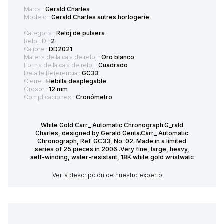
Marca :
Gerald Charles
Modelo :
Gerald Charles autres horlogerie
Categoría :
Reloj de pulsera
Reloj ID :
2
Calibre :
DD2021
Materia de la caja de reloj :
Oro blanco
Forma de la caja de reloj :
Cuadrado
Detalle Referencia :
GC33
Cierre :
Hebilla desplegable
Grosor :
12 mm
Complicaciones :
Cronómetro
White Gold Carr_ Automatic Chronograph.G_rald
Charles, designed by Gerald Genta.Carr_ Automatic
Chronograph, Ref. GC33, No. 02. Made.in a limited
series of 25 pieces in 2006..Very fine, large, heavy,
self-winding, water-resistant, 18K.white gold wristwatc
Ver la descripción de nuestro experto