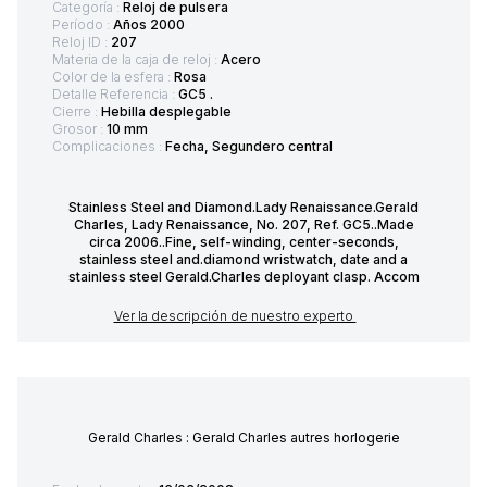
Categoría :
Reloj de pulsera
Período :
Años 2000
Reloj ID :
207
Materia de la caja de reloj :
Acero
Color de la esfera :
Rosa
Detalle Referencia :
GC5 .
Cierre :
Hebilla desplegable
Grosor :
10 mm
Complicaciones :
Fecha, Segundero central
Stainless Steel and Diamond.Lady Renaissance.Gerald
Charles, Lady Renaissance, No. 207, Ref. GC5..Made
circa 2006..Fine, self-winding, center-seconds,
stainless steel and.diamond wristwatch, date and a
stainless steel Gerald.Charles deployant clasp. Accom
Ver la descripción de nuestro experto
Gerald Charles : Gerald Charles autres horlogerie