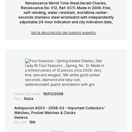
Renaissance World Time Steel.Gerald Charles,
Renaissance.No. 012, Ref. GC11. Made in 2006..Fine,
self-winding, water-resistant, worldtime.center-
seconds stainless steel wristwatch.with independently
adjustable.24-hour indication and city indication.date,
Ver la descripción de nuestro experto
Fecha de venta :
16/03/2008
País :
Suiza
Antiquorum #203 - 2008-03 - Important Collectors'
Watches, Pocket Watches & Clocks
Geneva
ID Lote :
199
Vendido:
Estimación: