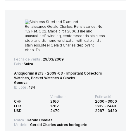
Fecha de venta :
29/03/2009
País :
Suiza
Antiquorum #213 - 2009-03 - Important Collectors
Watches, Pocket Watches & Clocks
Geneva
ID Lote :
134
Vendido:
Estimación:
CHF
2160
2000
-
3000
EUR
1762
1632
-
2448
USD
2470
2287
-
3430
Marca :
Gerald Charles
Modelo :
Gerald Charles autres horlogerie