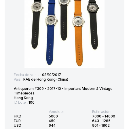
Fecha de venta :
08/10/2017
País :
RAE de Hong Kong (China)
Antiquorum #309 - 2017-10 - Important Modern & Vintage
Timepieces.
Hong Kong
ID Lote :
100
Vendido:
Estimación:
HKD
5000
7000
-
14000
EUR
459
643
-
1285
USD
644
901
-
1802