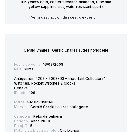
18K yellow gold, center seconds.diamond, ruby and
yellow sapphire-set, waterresistant.quartz
Ver la descripción de nuestro experto
Gerald Charles : Gerald Charles autres horlogerie
Fecha de venta :
16/03/2008
País :
Suiza
Antiquorum #203 - 2008-03 - Important Collectors'
Watches, Pocket Watches & Clocks
Geneva
ID Lote :
198
Marca :
Gerald Charles
Modelo :
Gerald Charles autres horlogerie
Categoría :
Reloj de pulsera
Período :
Años 2000
Reloj ID :
5
Materia de la caja de reloj :
Oro blanco