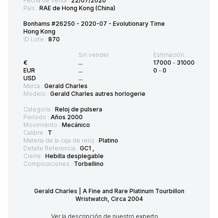
Fecha de venta :
22/07/2020
País :
RAE de Hong Kong (China)
Bonhams #26250 - 2020-07 - Evolutionary Time
Hong Kong
ID Lote :
870
Sin vender
Estimación:
€
...
17000
-
31000
EUR
...
0
-
0
USD
...
Marca :
Gerald Charles
Modelo :
Gerald Charles autres horlogerie
Categoría :
Reloj de pulsera
Período :
Años 2000
Movimiento :
Mecánico
Calibre :
T
Materia de la caja de reloj :
Platino
Detalle Referencia :
GC1 ,
Cierre :
Hebilla desplegable
Complicaciones :
Torbellino
Gerald Charles | A Fine and Rare Platinum Tourbillon
Wristwatch, Circa 2004
Ver la descripción de nuestro experto