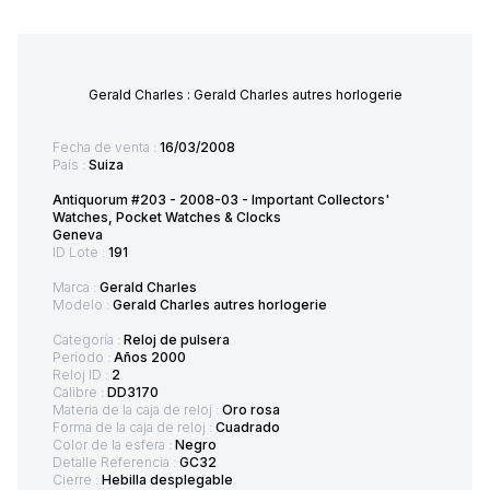
Gerald Charles : Gerald Charles autres horlogerie
Fecha de venta :
16/03/2008
País :
Suiza
Antiquorum #203 - 2008-03 - Important Collectors'
Watches, Pocket Watches & Clocks
Geneva
ID Lote :
191
Marca :
Gerald Charles
Modelo :
Gerald Charles autres horlogerie
Categoría :
Reloj de pulsera
Período :
Años 2000
Reloj ID :
2
Calibre :
DD3170
Materia de la caja de reloj :
Oro rosa
Forma de la caja de reloj :
Cuadrado
Color de la esfera :
Negro
Detalle Referencia :
GC32
Cierre :
Hebilla desplegable