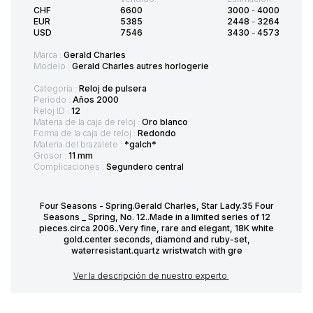
CHF
6600
3000
-
4000
EUR
5385
2448
-
3264
USD
7546
3430
-
4573
Marca :
Gerald Charles
Modelo :
Gerald Charles autres horlogerie
Categoría :
Reloj de pulsera
Período :
Años 2000
Reloj ID :
12
Materia de la caja de reloj :
Oro blanco
Forma de la caja de reloj :
Redondo
Materia del brazalete :
*galch*
Grosor :
11 mm
Complicaciones :
Segundero central
Four Seasons - Spring.Gerald Charles, Star Lady.35 Four
Seasons _ Spring, No. 12..Made in a limited series of 12
pieces.circa 2006..Very fine, rare and elegant, 18K white
gold.center seconds, diamond and ruby-set,
waterresistant.quartz wristwatch with gre
Ver la descripción de nuestro experto