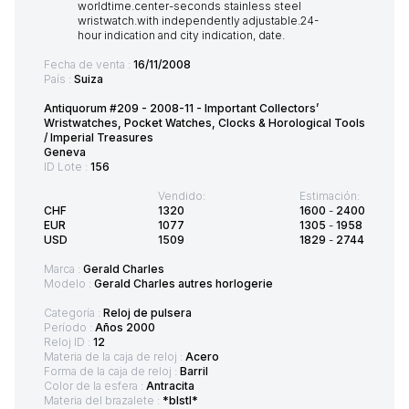
Fecha de venta :
16/11/2008
País :
Suiza
Antiquorum #209 - 2008-11 - Important Collectors’
Wristwatches, Pocket Watches, Clocks & Horological Tools
/ Imperial Treasures
Geneva
ID Lote :
156
Vendido:
Estimación:
CHF
1320
1600
-
2400
EUR
1077
1305
-
1958
USD
1509
1829
-
2744
Marca :
Gerald Charles
Modelo :
Gerald Charles autres horlogerie
Categoría :
Reloj de pulsera
Período :
Años 2000
Reloj ID :
12
Materia de la caja de reloj :
Acero
Forma de la caja de reloj :
Barril
Color de la esfera :
Antracita
Materia del brazalete :
*blstl*