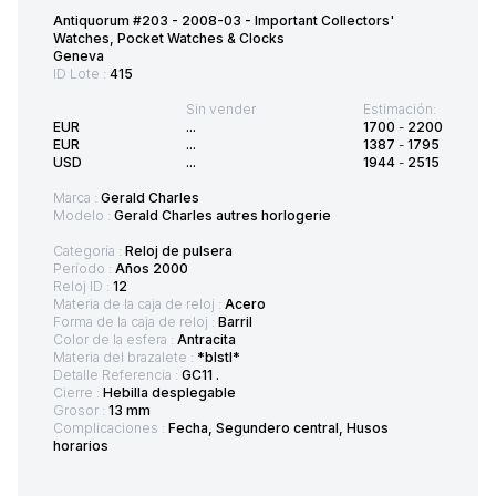
Antiquorum #203 - 2008-03 - Important Collectors'
Watches, Pocket Watches & Clocks
Geneva
ID Lote :
415
Sin vender
Estimación:
EUR
...
1700
-
2200
EUR
...
1387
-
1795
USD
...
1944
-
2515
Marca :
Gerald Charles
Modelo :
Gerald Charles autres horlogerie
Categoría :
Reloj de pulsera
Período :
Años 2000
Reloj ID :
12
Materia de la caja de reloj :
Acero
Forma de la caja de reloj :
Barril
Color de la esfera :
Antracita
Materia del brazalete :
*blstl*
Detalle Referencia :
GC11 .
Cierre :
Hebilla desplegable
Grosor :
13 mm
Complicaciones :
Fecha, Segundero central, Husos
horarios