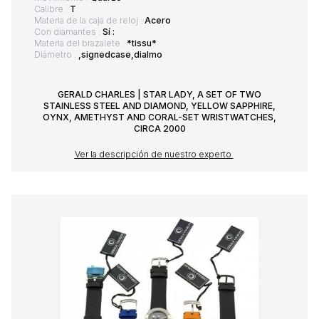
Calibre :
T
Materia de la caja de reloj :
Acero
Con diamantes :
Sí :
Materia del brazalete :
*tissu*
Diámetro :
,signedcase,dialmo
GERALD CHARLES | STAR LADY, A SET OF TWO
STAINLESS STEEL AND DIAMOND, YELLOW SAPPHIRE,
OYNX, AMETHYST AND CORAL-SET WRISTWATCHES,
CIRCA 2000
Ver la descripción de nuestro experto