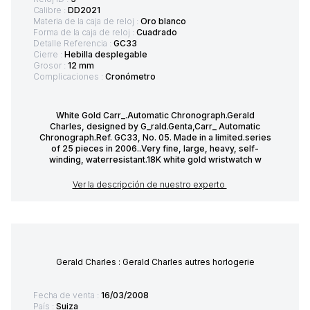
Calibre :
DD2021
Materia de la caja de reloj :
Oro blanco
Forma de la caja de reloj :
Cuadrado
Detalle Referencia :
GC33
Cierre :
Hebilla desplegable
Grosor :
12 mm
Complicaciones :
Cronómetro
White Gold Carr_.Automatic Chronograph.Gerald
Charles, designed by G_rald.Genta,Carr_ Automatic
Chronograph.Ref. GC33, No. 05. Made in a limited.series
of 25 pieces in 2006..Very fine, large, heavy, self-
winding, waterresistant.18K white gold wristwatch w
Ver la descripción de nuestro experto
Gerald Charles : Gerald Charles autres horlogerie
Fecha de venta :
16/03/2008
País :
Suiza