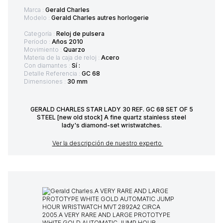
Marca :
Gerald Charles
Modelo :
Gerald Charles autres horlogerie
Categoría :
Reloj de pulsera
Período :
Años 2010
Movimiento :
Quarzo
Materia de la caja de reloj :
Acero
Con diamantes :
Sí :
Detalle Referencia :
GC 68
Dimensiones :
30 mm
GERALD CHARLES STAR LADY 30 REF. GC 68 SET OF 5
STEEL [new old stock] A fine quartz stainless steel
lady's diamond-set wristwatches.
Ver la descripción de nuestro experto