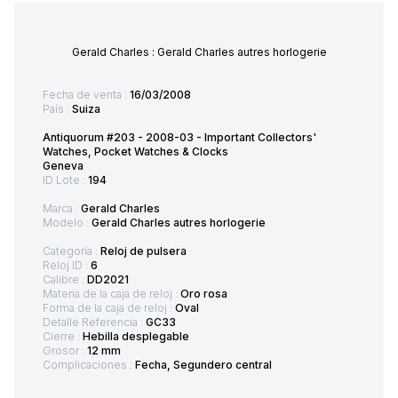
Gerald Charles : Gerald Charles autres horlogerie
Fecha de venta :
16/03/2008
País :
Suiza
Antiquorum #203 - 2008-03 - Important Collectors'
Watches, Pocket Watches & Clocks
Geneva
ID Lote :
194
Marca :
Gerald Charles
Modelo :
Gerald Charles autres horlogerie
Categoría :
Reloj de pulsera
Reloj ID :
6
Calibre :
DD2021
Materia de la caja de reloj :
Oro rosa
Forma de la caja de reloj :
Oval
Detalle Referencia :
GC33
Cierre :
Hebilla desplegable
Grosor :
12 mm
Complicaciones :
Fecha, Segundero central