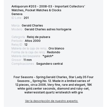
Antiquorum #203 - 2008-03 - Important Collectors'
Watches, Pocket Watches & Clocks
Geneva
ID Lote :
201
Marca :
Gerald Charles
Modelo :
Gerald Charles autres horlogerie
Categoría :
Reloj de pulsera
Período :
Años 2000
Reloj ID :
12
Materia de la caja de reloj :
Oro blanco
Forma de la caja de reloj :
Redondo
Materia del brazalete :
*galch*
Grosor :
11 mm
Complicaciones :
Segundero central
Four Seasons - Spring.Gerald Charles, Star Lady.35 Four
Seasons _ Spring.No. 12. Made in a limited series of
12.pieces, circa 2006..Very fine, rare and elegant, 18K
white gold.center seconds, diamond and ruby-set,
waterresistant.quartz wristwatch with gre
Ver la descripción de nuestro experto