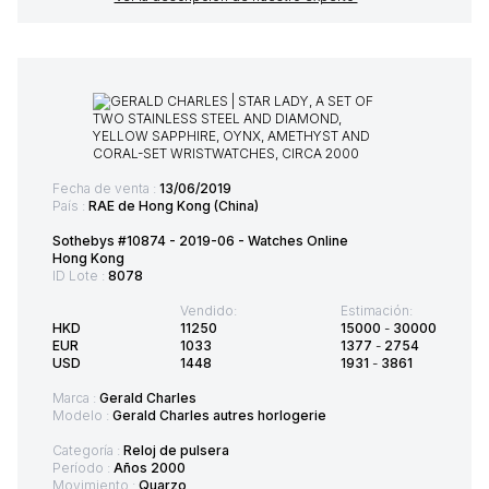
Fecha de venta :
13/06/2019
País :
RAE de Hong Kong (China)
Sothebys #10874 - 2019-06 - Watches Online
Hong Kong
ID Lote :
8078
Vendido:
Estimación:
HKD
11250
15000
-
30000
EUR
1033
1377
-
2754
USD
1448
1931
-
3861
Marca :
Gerald Charles
Modelo :
Gerald Charles autres horlogerie
Categoría :
Reloj de pulsera
Período :
Años 2000
Movimiento :
Quarzo