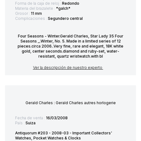
Forma de la caja de reloj :
Redondo
Materia del brazalete :
*galch*
Grosor :
11 mm
Complicaciones :
Segundero central
Four Seasons - Winter.Gerald Charles, Star Lady 35 Four
Seasons _.Winter, No. 5. Made in a limited series of 12
pieces.circa 2006..Very fine, rare and elegant, 18K white
gold, center seconds.diamond and ruby-set, water-
resistant, quartz wristwatch.with bl
Ver la descripción de nuestro experto
Gerald Charles : Gerald Charles autres horlogerie
Fecha de venta :
16/03/2008
País :
Suiza
Antiquorum #203 - 2008-03 - Important Collectors'
Watches, Pocket Watches & Clocks