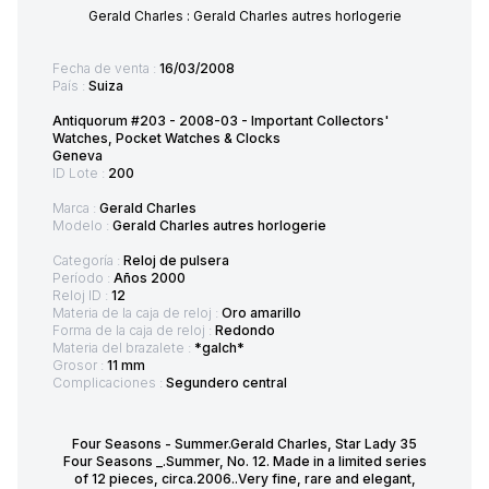
Gerald Charles : Gerald Charles autres horlogerie
Fecha de venta :
16/03/2008
País :
Suiza
Antiquorum #203 - 2008-03 - Important Collectors'
Watches, Pocket Watches & Clocks
Geneva
ID Lote :
200
Marca :
Gerald Charles
Modelo :
Gerald Charles autres horlogerie
Categoría :
Reloj de pulsera
Período :
Años 2000
Reloj ID :
12
Materia de la caja de reloj :
Oro amarillo
Forma de la caja de reloj :
Redondo
Materia del brazalete :
*galch*
Grosor :
11 mm
Complicaciones :
Segundero central
Four Seasons - Summer.Gerald Charles, Star Lady 35
Four Seasons _.Summer, No. 12. Made in a limited series
of 12 pieces, circa.2006..Very fine, rare and elegant,