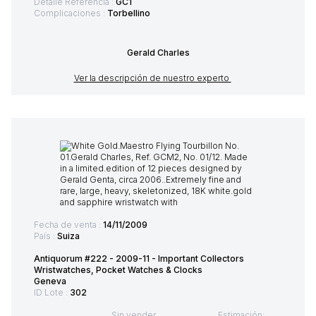
Detalle Referencia :
GC1
Complicaciones :
Torbellino
Gerald Charles
Ver la descripción de nuestro experto
Fecha de venta :
14/11/2009
País :
Suiza
Antiquorum #222 - 2009-11 - Important Collectors
Wristwatches, Pocket Watches & Clocks
Geneva
ID Lote :
302
Sin vender
Estimación: