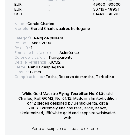
EUR
...
45000
-
60000
EUR
...
36716
-
48954
USD
...
51449
-
68598
Marca :
Gerald Charles
Modelo :
Gerald Charles autres horlogerie
Categoría :
Reloj de pulsera
Período :
Años 2000
Reloj ID :
1
Forma de la caja de reloj :
Asimétrico
Color de la esfera :
Transparente
Detalle Referencia :
GCM2
Cierre :
Hebilla desplegable
Grosor :
12 mm
Complicaciones :
Fecha, Reserva de marcha, Torbellino
White Gold.Maestro Flying Tourbillon No. 01.Gerald
Charles, Ref. GCM2, No. 01/12. Made in a limited.edition
of 12 pieces designed by Gerald Genta, circa
2006..Extremely fine and rare, large, heavy,
skeletonized, 18K white.gold and sapphire wristwatch
with
Ver la descripción de nuestro experto