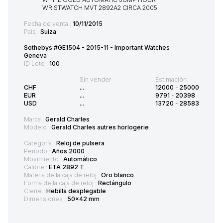
Fecha de venta :
10/11/2015
País :
Suiza
Sothebys #GE1504 - 2015-11 - Important Watches
Geneva
ID Lote :
100
Sin vender
Estimación:
CHF
...
12000
-
25000
EUR
...
9791
-
20398
USD
...
13720
-
28583
Marca :
Gerald Charles
Modelo :
Gerald Charles autres horlogerie
Categoría :
Reloj de pulsera
Período :
Años 2000
Movimiento :
Automático
Calibre :
ETA 2892 T
Materia de la caja de reloj :
Oro blanco
Forma de la caja de reloj :
Rectángulo
Cierre :
Hebilla desplegable
Dimensiones :
50x42 mm