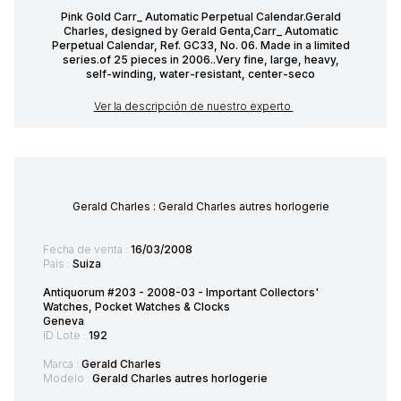
Pink Gold Carr_ Automatic Perpetual Calendar.Gerald
Charles, designed by Gerald Genta,Carr_ Automatic
Perpetual Calendar, Ref. GC33, No. 06. Made in a limited
series.of 25 pieces in 2006..Very fine, large, heavy,
self-winding, water-resistant, center-seco
Ver la descripción de nuestro experto
Gerald Charles : Gerald Charles autres horlogerie
Fecha de venta :
16/03/2008
País :
Suiza
Antiquorum #203 - 2008-03 - Important Collectors'
Watches, Pocket Watches & Clocks
Geneva
ID Lote :
192
Marca :
Gerald Charles
Modelo :
Gerald Charles autres horlogerie