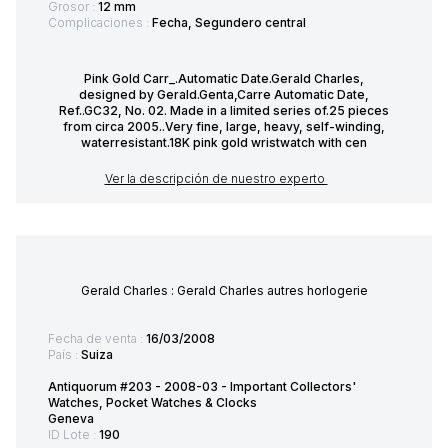
Grosor :
12 mm
Complicaciones :
Fecha, Segundero central
Pink Gold Carr_.Automatic Date.Gerald Charles,
designed by Gerald.Genta,Carre Automatic Date,
Ref..GC32, No. 02. Made in a limited series of.25 pieces
from circa 2005..Very fine, large, heavy, self-winding,
waterresistant.18K pink gold wristwatch with cen
Ver la descripción de nuestro experto
Gerald Charles : Gerald Charles autres horlogerie
Fecha de venta :
16/03/2008
País :
Suiza
Antiquorum #203 - 2008-03 - Important Collectors'
Watches, Pocket Watches & Clocks
Geneva
ID Lote :
190