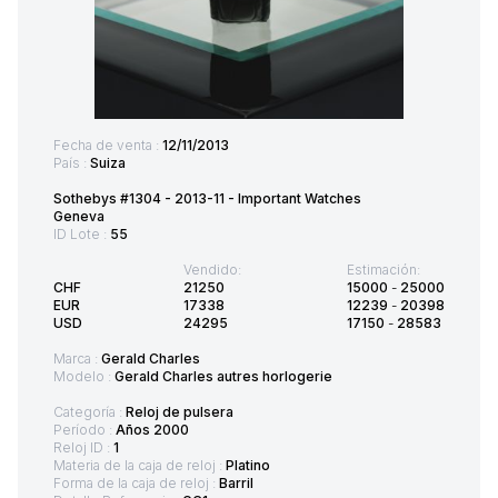
Fecha de venta :
12/11/2013
País :
Suiza
Sothebys #1304 - 2013-11 - Important Watches
Geneva
ID Lote :
55
Vendido:
Estimación:
CHF
21250
15000
-
25000
EUR
17338
12239
-
20398
USD
24295
17150
-
28583
Marca :
Gerald Charles
Modelo :
Gerald Charles autres horlogerie
Categoría :
Reloj de pulsera
Período :
Años 2000
Reloj ID :
1
Materia de la caja de reloj :
Platino
Forma de la caja de reloj :
Barril