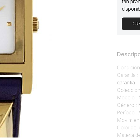
tan pro
disponib
CR
Descripc
Condición
Garantía :
garantía
Colección
Modelo :
Género :
Período :
Movimient
Color del 
Materia de