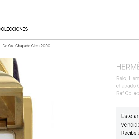
COLECCIONES
ch De Oro Chapado Circa 2000
HERM
Reloj Her
chapado 
Ref Colle
Este ar
vendid
Recibe 