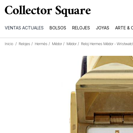
VENTAS ACTUALES
BOLSOS
RELOJES
JOYAS
ARTE & 
Inicio
/
Relojes
/
Hermès
/
Médor
/
Médor
/
Reloj Hermes Médor - Wristwat