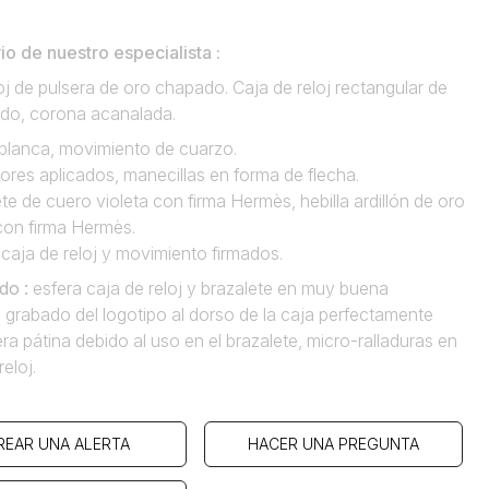
o de nuestro especialista :
oj de pulsera de oro chapado. Caja de reloj rectangular de
do, corona acanalada.
 blanca, movimiento de cuarzo.
ores aplicados, manecillas en forma de flecha.
te de cuero violeta con firma Hermès, hebilla ardillón de oro
on firma Hermès.
 caja de reloj y movimiento firmados.
do :
esfera caja de reloj y brazalete en muy buena
 grabado del logotipo al dorso de la caja perfectamente
igera pátina debido al uso en el brazalete, micro-ralladuras en
reloj.
REAR UNA ALERTA
HACER UNA PREGUNTA