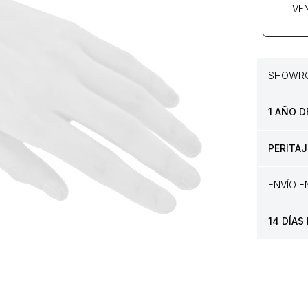
VE
SHOWRO
1 AÑO D
PERITAJ
ENVÍO 
14 DÍAS