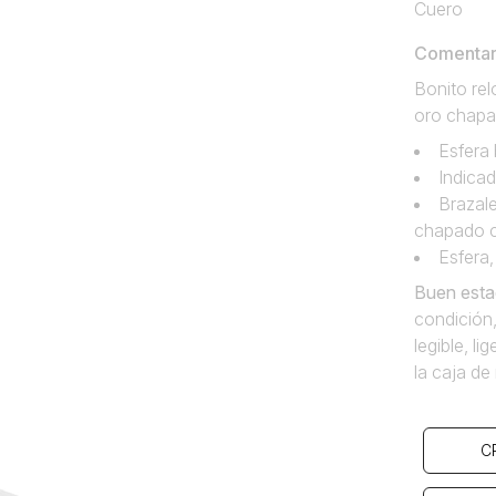
Cuero
Comentari
Bonito rel
oro chapa
Esfera
Indicad
Brazale
chapado c
Esfera‚
Buen esta
condición,
legible, l
la caja de 
C