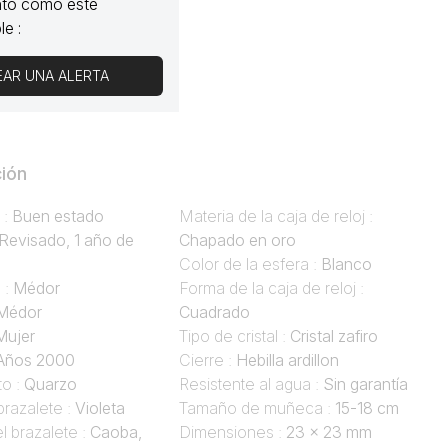
nto como esté
le :
EAR UNA ALERTA
ión
 :
Buen estado
Materia de la caja de reloj :
Revisado, 1 año de
Chapado en oro
Color de la esfera :
Blanco
 :
Médor
Forma de la caja de reloj :
Médor
Cuadrado
Mujer
Tipo de cristal :
Cristal zafiro
Años 2000
Cierre :
Hebilla ardillon
o :
Quarzo
Resistente al agua :
Sin garantía
brazalete :
Violeta
Tamaño de muñeca :
15-18 cm
l brazalete :
Caoba,
Dimensiones :
23 x 23 mm