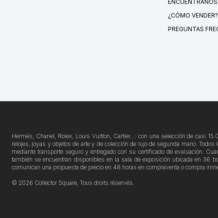
ENCUÉNTRANOS
¿CÓMO VENDER?
PREGUNTAS FRE
Hermès, Chanel, Rolex, Louis Vuitton, Cartier…: con una selección de casi 15.
relojes, joyas y objetos de arte y de colección de lujo de segunda mano. Todos 
mediante transporte seguro y entregado con su certificado de evaluación. Cuan
también se encuentran disponibles en la sala de exposición ubicada en 36 boul
comunican una propuesta de precio en 48 horas en compraventa o compra inme
© 2026 Collector Square, Tous droits réservés.