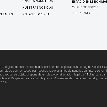
ÚNASE A NOSOTROS
ESPACIO EN LE BON MA
24 RUE DE SÈVRES,
NUESTRAS NOTICIAS
75007 PARIS
CUENTES
NOTAS DE PRENSA
000 objetos de lujo seleccionados por nuestros especialistas, la página Collector 
los relojes son revisados por nuestros relojeros antes de ponerlos en línea y tienen
do reciba su objeto, dispone de un plazo de retractación legal de 14 días para cam
evard Raspail en París con cita previa. ¿Quiere vender un bolso, un reloj, una joy
diata.