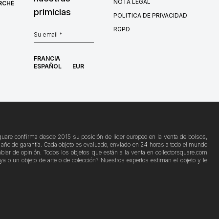
NOTA LEGAL
RCHÉ
primicias
POLITICA DE PRIVACIDAD
RGPD
FRANCIA
ESPAÑOL
EUR
Square confirma desde 2015 su posición de líder europeo en la venta de bolsos,
 1 año de garantía. Cada objeto es evaluado, enviado en 24 horas a todo el mundo
biar de opinión. Todos los objetos que están a la venta en collectorsquare.com
a o un objeto de arte o de colección? Nuestros expertos estiman el objeto y le