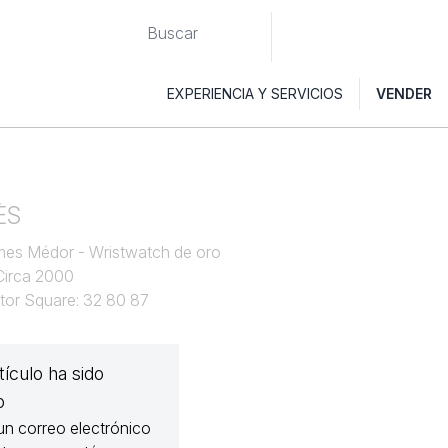
EXPERIENCIA Y SERVICIOS
VENDER
ÈS
mes Médor - Wristwatch de oro
Circa 2000
ctor Square: 32 80 87
tículo ha sido
o
un correo electrónico