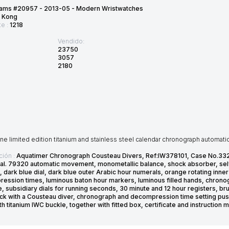
ams #20957 - 2013-05 - Modern Wristwatches
 Kong
te :
1218
Vendido:
23750
3057
2180
ine limited edition titanium and stainless steel calendar chronograph automati
ción :
Aquatimer Chronograph Cousteau Divers, Ref:IW378101, Case No.332
Cal. 79320 automatic movement, monometallic balance, shock absorber, se
 dark blue dial, dark blue outer Arabic hour numerals, orange rotating inner
ession times, luminous baton hour markers, luminous filled hands, chronogr
e, subsidiary dials for running seconds, 30 minute and 12 hour registers,
ck with a Cousteau diver, chronograph and decompression time setting pushe
th titanium IWC buckle, together with fitted box, certificate and instructi