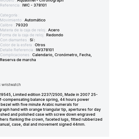
Modelo :
Aquatimer- Chronograph
Referencia :
IWC - 378101
Categoría :
Movimiento :
Automático
Calibre :
79320
Materia de la caja de reloj :
Acero
Forma de la caja de reloj :
Redondo
Con diamantes :
Sí :
Color de la esfera :
Otros
Detalle Referencia :
IW378101
Complicaciones :
Calendario, Cronómetro, Fecha,
Reserva de marcha
c wristwatch
9545, Limited edition 2237/2500, Made in 2007 25-
lf-compensating balance spring, 44 hours power
 bezel with five minute Arabic numerals for
aph hand with orange triangular tip, apertures for day
 brushed and polished case with screw down engraved
rs flanking the crown, faceted lugs, fitted rubberized
on manual, case, dial and movement signed 44mm.