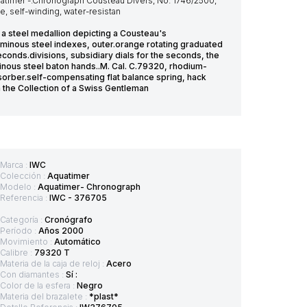
quatimer -.Chronograph Cousteau Divers, No. 1746/2500,
e, self-winding, water-resistan
 steel medallion depicting a Cousteau's
minous steel indexes, outer.orange rotating graduated
conds.divisions, subsidiary dials for the seconds, the
inous steel baton hands..M. Cal. C.79320, rhodium-
sorber.self-compensating flat balance spring, hack
the Collection of a Swiss Gentleman
Marca :
IWC
Colección :
Aquatimer
Modelo :
Aquatimer- Chronograph
Referencia :
IWC - 376705
Categoría :
Cronógrafo
Período :
Años 2000
Movimiento :
Automático
Calibre :
79320 T
Materia de la caja de reloj :
Acero
Con diamantes :
Sí :
Color de la esfera :
Negro
Materia del brazalete :
*plast*