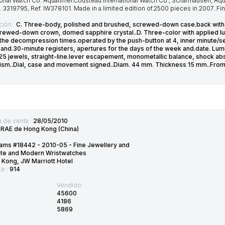
ional Watch Co. Aquatimer.Cousteau.International Watch Co., Schaffhausen, A
 3319795, Ref. IW378101. Made in a limited edition of.2500 pieces in 2007..Fin
ción :
C. Three-body, polished and brushed, screwed-down case.back with a
crewed-down crown, domed sapphire crystal..D. Three-color with applied lu
 the decompression times.operated by the push-button at 4, inner minute/se
 and.30-minute registers, apertures for the days of the week and.date. Lum
 25 jewels, straight-line.lever escapement, monometallic balance, shock ab
sm..Dial, case and movement signed..Diam. 44 mm. Thickness 15 mm..From 
 de venta :
28/05/2010
:
RAE de Hong Kong (China)
ams #18442 - 2010-05 - Fine Jewellery and
ite and Modern Wristwatches
Kong, JW Marriott Hotel
te :
914
Vendido:
45600
4186
5869