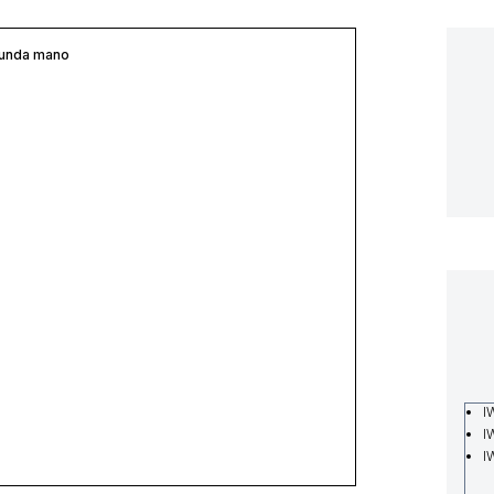
gunda mano
I
I
I