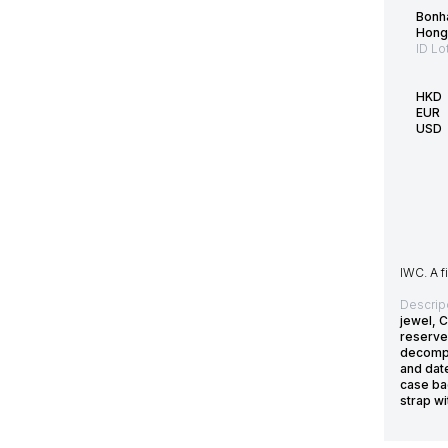
Bonh
Hong
ID Lo
HKD
EUR
USD
IWC. A f
Descrip
jewel, 
reserve,
decompr
and dat
case ba
strap wi