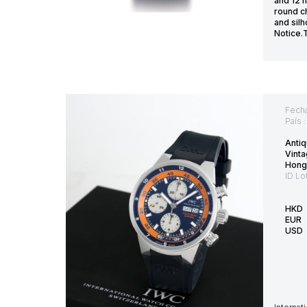
and 12 
round c
and silh
Notice.T
Fecha
País 
Anti
Vint
Hong
ID Lo
HKD
EUR
USD