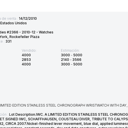
 de venta :
14/12/2010
:
Estados Unidos
ties #2366 - 2010-12 - Watches
ork, Rockefeller Plaza
te :
331
Vendido:
Estimación:
4000
3000
-
5000
2853
2140
-
3566
4000
3000
-
5000
 LIMITED EDITION STAINLESS STEEL CHRONOGRAPH WRISTWATCH WITH DAY,
ción :
Lot Description.IWC. A LIMITED EDITION STAINLESS STEEL CHRO
ET.SIGNED IWC, SCHAFFHAUSEN, COUSTEAU DIVER, TRIBUTE TO CALYPSO,
82, CIRCA 2007.Nickel-finished lever movement, blue dial, applied luminesc