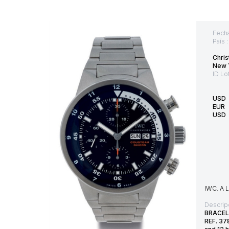
Fecha
País 
Chris
New Y
ID Lo
USD
EUR
USD
IWC. A
Descrip
BRACEL
REF. 37