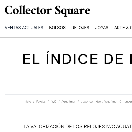
VENTAS ACTUALES
BOLSOS
RELOJES
JOYAS
ARTE & 
EL ÍNDICE DE
Inicio
/
Relojes
/
IWC
/
Aquatimer
/
Luxprice-Index : Aquatimer- Chronog
LA VALORIZACIÓN DE LOS RELOJES IWC AQU