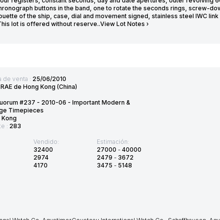
hour registers, constant seconds, day and date apertures, outer revolving 6
hronograph buttons in the band, one to rotate the seconds rings, screw-d
ouette of the ship, case, dial and movement signed, stainless steel IWC li
his lot is offered without reserve..View Lot Notes ›
 de venta :
25/06/2010
:
RAE de Hong Kong (China)
quorum #237 - 2010-06 - Important Modern &
age Timepieces
 Kong
te :
283
Vendido:
Estimación:
32400
27000
-
40000
2974
2479
-
3672
4170
3475
-
5148