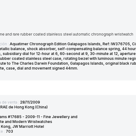
ine and rare rubber coated stainless steel automatic chronograph wristwatch
ción :
Aquatimer Chronograph Edition Galapagos Islands, Ref: IW376705, C
allic balance, shock absorber, self-compensating balance spring, 44 hours
 subsidiary dial for 12-hour at 6, 60-second at 9, 30-minute at 12, apertur
ubber coated stainless steel case, rotating bezel with luminous minute regi
ute to The Charles Darwin Foundation, Galapagos Islands, original black rub
cate, case, dial and movement signed 44mm.
 de venta :
28/11/2009
:
RAE de Hong Kong (China)
ms #17685 - 2009-11 - Fine Jewellery and
ite and Modern Wristwatches
Kong, JW Marriott Hotel
te :
703