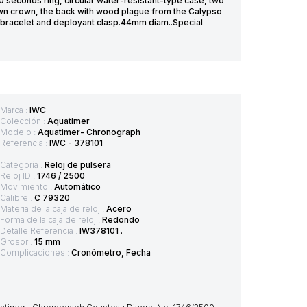
0 seconds ring, circular water-resistant-type case, two
own crown, the back with wood plague from the Calypso
nk bracelet and deployant clasp.44mm diam..Special
Marca :
IWC
Colección :
Aquatimer
Modelo :
Aquatimer- Chronograph
Referencia :
IWC - 378101
Categoría :
Reloj de pulsera
Reloj ID :
1746 / 2500
Movimiento :
Automático
Calibre :
C 79320
Materia de la caja de reloj :
Acero
Forma de la caja de reloj :
Redondo
Detalle Referencia :
IW378101 .
Grosor :
15 mm
Complicaciones :
Cronómetro, Fecha