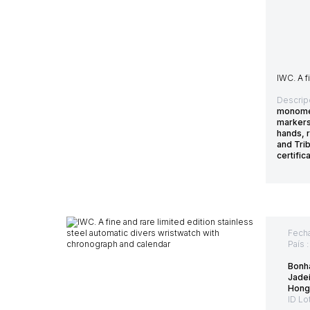
IWC. A f
Descrip
monomet
markers,
hands, r
and Trib
certifi
Fecha
País 
Bonha
Jade
Hong 
ID Lo