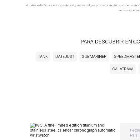
*LuxPrice-Index es el índice de valor de los relojes y bolsos de lujo con cerca d
ventas en el m
PARA DESCUBRIR EN C
TANK
DATEJUST
SUBMARINER
SPEEDMASTE
CALATRAVA
Fecha
País 