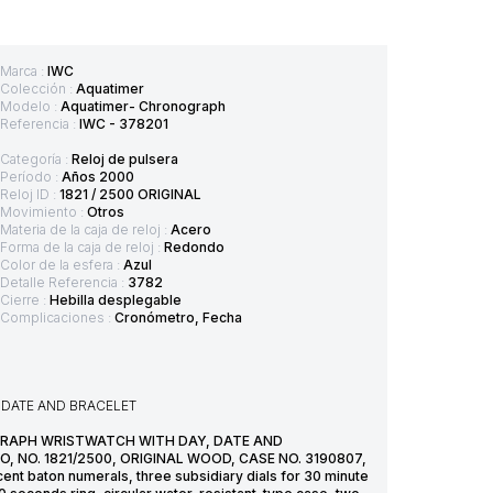
Marca :
IWC
Colección :
Aquatimer
Modelo :
Aquatimer- Chronograph
Referencia :
IWC - 378201
Categoría :
Reloj de pulsera
Período :
Años 2000
Reloj ID :
1821 / 2500 ORIGINAL
Movimiento :
Otros
Materia de la caja de reloj :
Acero
Forma de la caja de reloj :
Redondo
Color de la esfera :
Azul
Detalle Referencia :
3782
Cierre :
Hebilla desplegable
Complicaciones :
Cronómetro, Fecha
 DATE AND BRACELET
NOGRAPH WRISTWATCH WITH DAY, DATE AND
 NO. 1821/2500, ORIGINAL WOOD, CASE NO. 3190807,
ent baton numerals, three subsidiary dials for 30 minute