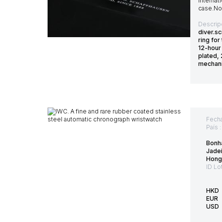
Internat
case.No.
Descrip
diver.s
ring for
12-hour
plated,
mechani
Fecha
País 
Bonh
Jade
Hong 
ID Lo
HKD
EUR
USD