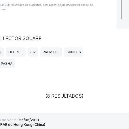
e 600 000 resultados de subastas, con orígen de las principales casas de
undo.
OLLECTOR SQUARE
R
HEURE H
J12
PREMIERE
SANTOS
PASHA
(8 RESULTADOS)
 de venta :
25/05/2013
:
RAE de Hong Kong (China)