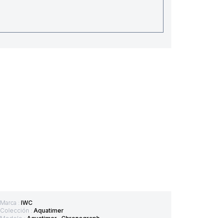
Marca :
IWC
Colección :
Aquatimer