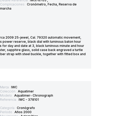
Detalle Referencia :
IW376705 ,
Complicaciones :
Cronómetro, Fecha, Reserva de
marcha
irca 2009 25-jewel, Cal. 79320 automatic movement,
 power reserve, black dial with luminous baton hour
es for day and date at 3, black luminous minute and hour
ster, sapphire glass, solid case back engraved a turtle
ber strap with steel buckle, together with fitted box and
Marca :
IWC
Colección :
Aquatimer
Modelo :
Aquatimer- Chronograph
Referencia :
IWC - 378101
Categoría :
Cronógrafo
Período :
Años 2000