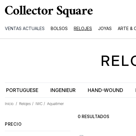
VENTAS ACTUALES
BOLSOS
RELOJES
JOYAS
ARTE & 
REL
PORTUGUESE
INGENIEUR
HAND-WOUND
Inicio
/
Relojes
/
IWC
/
Aquatimer
0 RESULTADOS
PRECIO