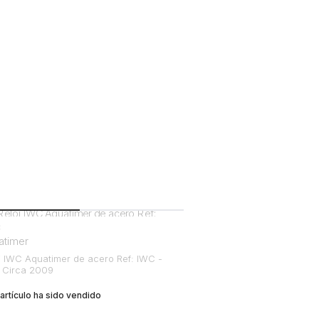
C
atimer
j IWC Aquatimer de acero Ref: IWC -
 Circa 2009
 artículo ha sido vendido