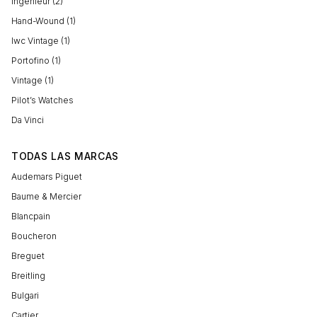
Ingenieur (2)
Hand-Wound (1)
Iwc Vintage (1)
Portofino (1)
Vintage (1)
Pilot’s Watches
Da Vinci
TODAS LAS MARCAS
Audemars Piguet
Baume & Mercier
Blancpain
Boucheron
Breguet
Breitling
Bulgari
Cartier