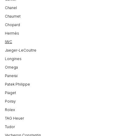
Chanel
Chaumet
Chopard
Hermès
IWC
Jaeger-LeCoultre
Longines
Omega
Panerai
Patek Philippe
Piaget
Poiray
Rolex
TAG Heuer
Tudor
Vacheron Constantin