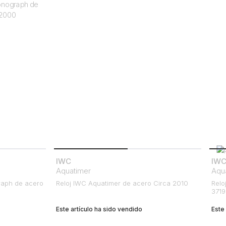
IWC
IW
Aquatimer
Aqu
raph de acero
Reloj IWC Aquatimer de acero Circa 2010
Relo
3719
Este artículo ha sido vendido
Este