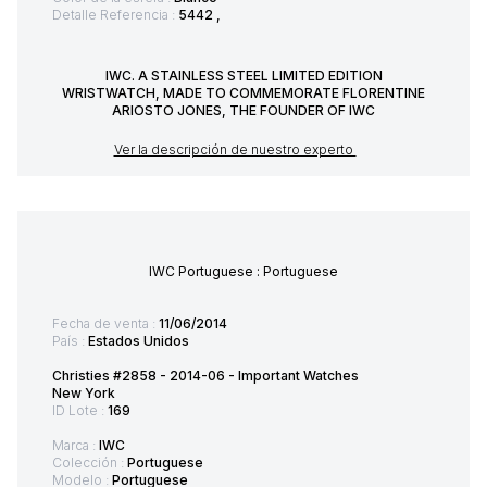
Detalle Referencia :
5442 ,
IWC. A STAINLESS STEEL LIMITED EDITION
WRISTWATCH, MADE TO COMMEMORATE FLORENTINE
ARIOSTO JONES, THE FOUNDER OF IWC
Ver la descripción de nuestro experto
IWC Portuguese : Portuguese
Fecha de venta :
11/06/2014
País :
Estados Unidos
Christies #2858 - 2014-06 - Important Watches
New York
ID Lote :
169
Marca :
IWC
Colección :
Portuguese
Modelo :
Portuguese