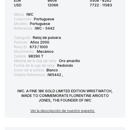
EUR
8606
5508
-
8262
USD
12066
7722
-
11583
Marca :
IWC
Colección :
Portuguese
Modelo :
Portuguese
Referencia :
IWC - 5442
Categoría :
Reloj de pulsera
Período :
Años 2000
Reloj ID :
673 / 1000
Movimiento :
Mecánico
Calibre :
98290 T
Materia de la caja de reloj :
Oro amarillo
Forma de la caja de reloj :
Redondo
Color de la esfera :
Blanco
Detalle Referencia :
IW5442 ,
IWC. A FINE 18K GOLD LIMITED EDITION WRISTWATCH,
MADE TO COMMEMORATE FLORENTINE ARIOSTO
JONES, THE FOUNDER OF IWC
Ver la descripción de nuestro experto