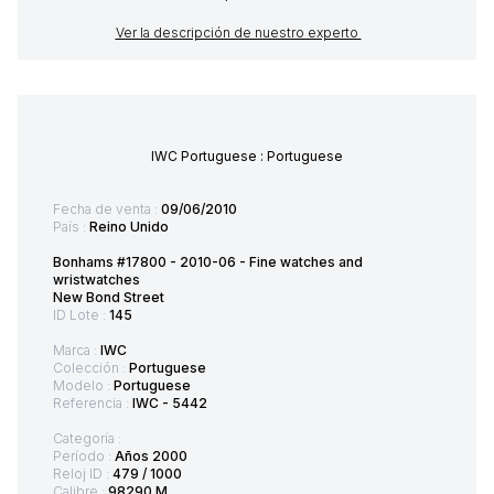
Ver la descripción de nuestro experto
IWC Portuguese : Portuguese
Fecha de venta :
09/06/2010
País :
Reino Unido
Bonhams #17800 - 2010-06 - Fine watches and
wristwatches
New Bond Street
ID Lote :
145
Marca :
IWC
Colección :
Portuguese
Modelo :
Portuguese
Referencia :
IWC - 5442
Categoría :
Período :
Años 2000
Reloj ID :
479 / 1000
Calibre :
98290 M