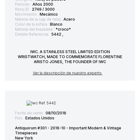
Período :
Años 2000
Reloj ID :
2749 / 3000
Movimiento :
Mecánico
Materia de la caja de reloj :
Acero
Color de la esfera :
Blanco
Materia del brazalete :
*croco*
Detalle Referencia :
5442 ,
IWC. A STAINLESS STEEL LIMITED EDITION
WRISTWATCH, MADE TO COMMEMORATE FLORENTINE
ARISTO JONES, THE FOUNDER OF IWC
Ver la descripción de nuestro experto
Fecha de venta :
08/10/2016
País :
Estados Unidos
Antiquorum #301 - 2016-10 - Important Modern & Vintage
Timepieces
New York