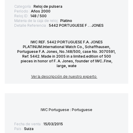
Categoría :
Reloj de pulsera
Período :
Años 2000
Reloj ID :
148 / 500
Materia de la caja de reloj :
Platino
Detalle Referencia :
5442 PORTUGUESE F . . JONES
IWC REF. 5442 PORTUGUESE F.A. JONES
PLATINUM.International Watch Co., Schaffhausen,
Portuguese F.A. Jones, No..148/500, case No. 3070591,
Ref. 5442. Made in 2005 in a limited.edition of 500
pieces in honor of F. A. Jones, founder of IWC..Fine,
large, wate
Ver la descripción de nuestro experto
IWC Portuguese : Portuguese
Fecha de venta :
15/03/2015
País :
Suiza