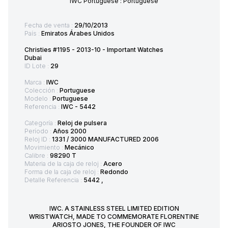
IWC Portuguese : Portuguese
Fecha de venta :
29/10/2013
País :
Emiratos Árabes Unidos
Christies #1195 - 2013-10 - Important Watches
Dubai
ID Lote :
29
Marca :
IWC
Colección :
Portuguese
Modelo :
Portuguese
Referencia :
IWC - 5442
Categoría :
Reloj de pulsera
Período :
Años 2000
Reloj ID :
1331 / 3000 MANUFACTURED 2006
Movimiento :
Mecánico
Calibre :
98290 T
Materia de la caja de reloj :
Acero
Forma de la caja de reloj :
Redondo
Detalle Referencia :
5442 ,
IWC. A STAINLESS STEEL LIMITED EDITION
WRISTWATCH, MADE TO COMMEMORATE FLORENTINE
ARIOSTO JONES, THE FOUNDER OF IWC