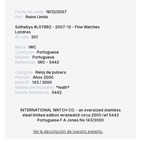
Fecha de venta :
19/12/2007
País :
Reino Unido
Sothebys #L07882 - 2007-12 - Fine Watches
Londres
ID Lote :
201
Marca :
IWC
Colección :
Portuguese
Modelo :
Portuguese
Referencia :
IWC - 5442
Categoría :
Reloj de pulsera
Período :
Años 2000
Reloj ID :
143 / 3000
Materia del brazalete :
*leath*
Detalle Referencia :
5442
INTERNATIONAL WATCH CO. - an oversized stainless
steel limited edition wristwatch circa 2005 ref 5442
Portuguese F A Jones No 143/3000
Ver la descripción de nuestro experto