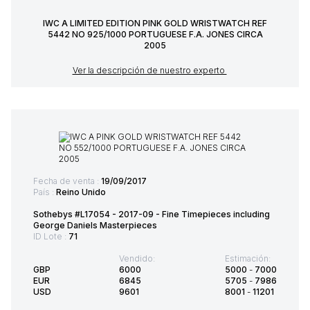
IWC A LIMITED EDITION PINK GOLD WRISTWATCH REF
5442 NO 925/1000 PORTUGUESE F.A. JONES CIRCA
2005
Ver la descripción de nuestro experto
Fecha de venta :
19/09/2017
País :
Reino Unido
Sothebys #L17054 - 2017-09 - Fine Timepieces including
George Daniels Masterpieces
ID Lote :
71
Vendido:
Estimación:
GBP
6000
5000
-
7000
EUR
6845
5705
-
7986
USD
9601
8001
-
11201