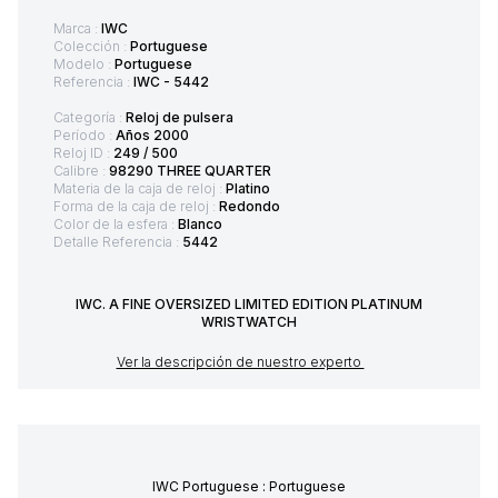
Marca :
IWC
Colección :
Portuguese
Modelo :
Portuguese
Referencia :
IWC - 5442
Categoría :
Reloj de pulsera
Período :
Años 2000
Reloj ID :
249 / 500
Calibre :
98290 THREE QUARTER
Materia de la caja de reloj :
Platino
Forma de la caja de reloj :
Redondo
Color de la esfera :
Blanco
Detalle Referencia :
5442
IWC. A FINE OVERSIZED LIMITED EDITION PLATINUM
WRISTWATCH
Ver la descripción de nuestro experto
IWC Portuguese : Portuguese