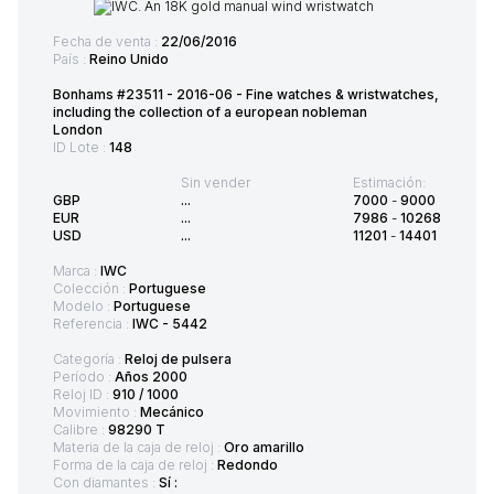
Fecha de venta :
22/06/2016
País :
Reino Unido
Bonhams #23511 - 2016-06 - Fine watches & wristwatches,
including the collection of a european nobleman
London
ID Lote :
148
Sin vender
Estimación:
GBP
...
7000
-
9000
EUR
...
7986
-
10268
USD
...
11201
-
14401
Marca :
IWC
Colección :
Portuguese
Modelo :
Portuguese
Referencia :
IWC - 5442
Categoría :
Reloj de pulsera
Período :
Años 2000
Reloj ID :
910 / 1000
Movimiento :
Mecánico
Calibre :
98290 T
Materia de la caja de reloj :
Oro amarillo
Forma de la caja de reloj :
Redondo
Con diamantes :
Sí :