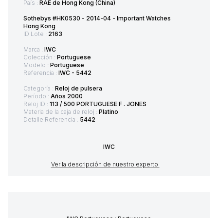
País :
RAE de Hong Kong (China)
Sothebys #HK0530 - 2014-04 - Important Watches
Hong Kong
ID Lote :
2163
Marca :
IWC
Colección :
Portuguese
Modelo :
Portuguese
Referencia :
IWC - 5442
Categoría :
Reloj de pulsera
Período :
Años 2000
Reloj ID :
113 / 500 PORTUGUESE F . JONES
Materia de la caja de reloj :
Platino
Detalle Referencia :
5442
IWC
Ver la descripción de nuestro experto