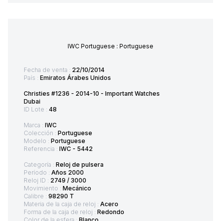
IWC Portuguese : Portuguese
Fecha de venta :
22/10/2014
País :
Emiratos Árabes Unidos
Christies #1236 - 2014-10 - Important Watches
Dubai
ID Lote :
48
Marca :
IWC
Colección :
Portuguese
Modelo :
Portuguese
Referencia :
IWC - 5442
Categoría :
Reloj de pulsera
Período :
Años 2000
Reloj ID :
2749 / 3000
Movimiento :
Mecánico
Calibre :
98290 T
Materia de la caja de reloj :
Acero
Forma de la caja de reloj :
Redondo
Color de la esfera :
Blanco