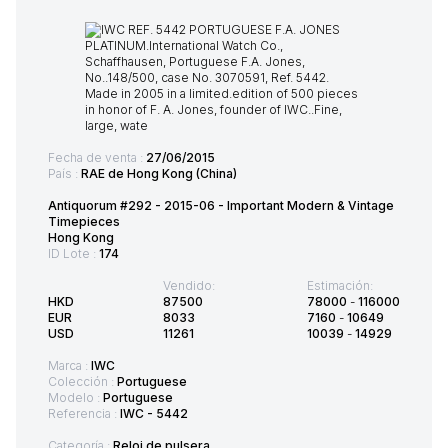
Fecha de venta :
27/06/2015
País :
RAE de Hong Kong (China)
Antiquorum #292 - 2015-06 - Important Modern & Vintage
Timepieces
Hong Kong
ID Lote :
174
Vendido:
Estimación:
HKD
87500
78000
-
116000
EUR
8033
7160
-
10649
USD
11261
10039
-
14929
Marca :
IWC
Colección :
Portuguese
Modelo :
Portuguese
Referencia :
IWC - 5442
Categoría :
Reloj de pulsera