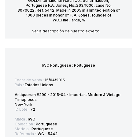
GOLD.International Watch Co., Schaffhausen,
Portuguese F.A. Jones, No..263/1000, case No.
3070022, Ref. 5442. Made in 2005 in a limited.edition of
1000 pieces in honor of F. A. Jones, founder of
IWC..Fine, large, w
Ver la descripción de nuestro experto
IWC Portuguese : Portuguese
Fecha de venta :
15/04/2015
País :
Estados Unidos
Antiquorum #290 - 2015-04 - Important Modern & Vintage
Timepieces
New York
ID Lote :
72
Marca :
IWC
Colección :
Portuguese
Modelo :
Portuguese
Referencia :
IWC - 5442