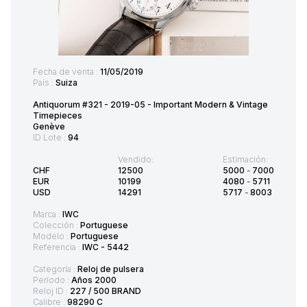
Fecha de venta :
11/05/2019
País :
Suiza
Antiquorum #321 - 2019-05 - Important Modern & Vintage
Timepieces
Genève
ID Lote :
94
Vendido:
Estimación:
CHF
12500
5000
-
7000
EUR
10199
4080
-
5711
USD
14291
5717
-
8003
Marca :
IWC
Colección :
Portuguese
Modelo :
Portuguese
Referencia :
IWC - 5442
Categoría :
Reloj de pulsera
Período :
Años 2000
Reloj ID :
227 / 500 BRAND
Calibre :
98290 C