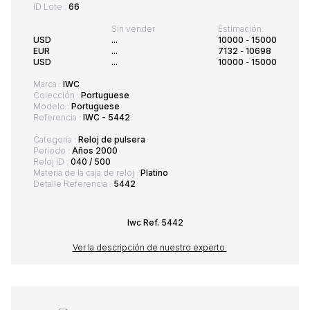
ID Lote :
66
Sin vender
Estimación:
USD
...
10000
-
15000
EUR
...
7132
-
10698
USD
...
10000
-
15000
Marca :
IWC
Colección :
Portuguese
Modelo :
Portuguese
Referencia :
IWC - 5442
Categoría :
Reloj de pulsera
Período :
Años 2000
Reloj ID :
040 / 500
Materia de la caja de reloj :
Platino
Detalle Referencia :
5442
Iwc Ref. 5442
Ver la descripción de nuestro experto