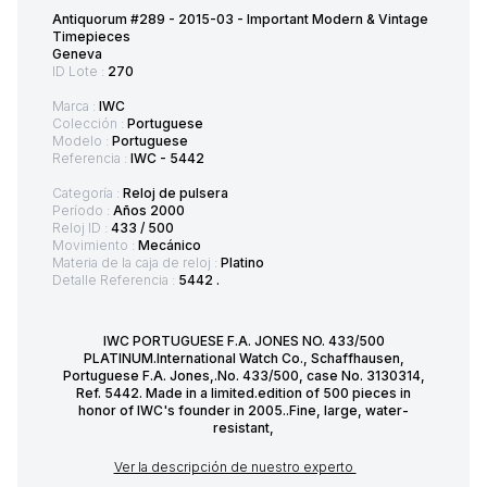
Antiquorum #289 - 2015-03 - Important Modern & Vintage
Timepieces
Geneva
ID Lote :
270
Marca :
IWC
Colección :
Portuguese
Modelo :
Portuguese
Referencia :
IWC - 5442
Categoría :
Reloj de pulsera
Período :
Años 2000
Reloj ID :
433 / 500
Movimiento :
Mecánico
Materia de la caja de reloj :
Platino
Detalle Referencia :
5442 .
IWC PORTUGUESE F.A. JONES NO. 433/500
PLATINUM.International Watch Co., Schaffhausen,
Portuguese F.A. Jones,.No. 433/500, case No. 3130314,
Ref. 5442. Made in a limited.edition of 500 pieces in
honor of IWC's founder in 2005..Fine, large, water-
resistant,
Ver la descripción de nuestro experto