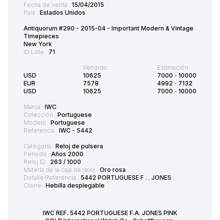
Fecha de venta :
15/04/2015
País :
Estados Unidos
Antiquorum #290 - 2015-04 - Important Modern & Vintage
Timepieces
New York
ID Lote :
71
Vendido:
Estimación:
USD
10625
7000
-
10000
EUR
7578
4992
-
7132
USD
10625
7000
-
10000
Marca :
IWC
Colección :
Portuguese
Modelo :
Portuguese
Referencia :
IWC - 5442
Categoría :
Reloj de pulsera
Período :
Años 2000
Reloj ID :
263 / 1000
Materia de la caja de reloj :
Oro rosa
Detalle Referencia :
5442 PORTUGUESE F . . JONES
Cierre :
Hebilla desplegable
IWC REF. 5442 PORTUGUESE F.A. JONES PINK