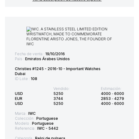
Fecha de venta :
19/10/2016
País :
Emiratos Árabes Unidos
Christies #1245 - 2016-10 - Important Watches
Dubai
ID Lote :
108
Vendido:
Estimación:
USD
5250
4000
-
6000
EUR
3744
2853
-
4279
USD
5250
4000
-
6000
Marca :
IWC
Colección :
Portuguese
Modelo :
Portuguese
Referencia :
IWC - 5442
Categoría :
Reloj de pulsera