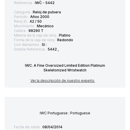
Referencia :
IWC - 5442
Categoría :
Reloj de pulsera
Período :
Años 2000
Reloj ID :
42 / 50
Movimiento :
Mecánico
Calibre :
98290 T
Materia de la caja de reloj :
Platino
Forma de la caja de reloj :
Redondo
Con diamantes :
Sí :
Detalle Referencia :
5442 ,
IWC. A Fine Oversized Limited Edition Platinum
Skeletonized Wristwatch
Ver la descripción de nuestro experto
IWC Portuguese : Portuguese
Fecha de venta :
08/04/2014