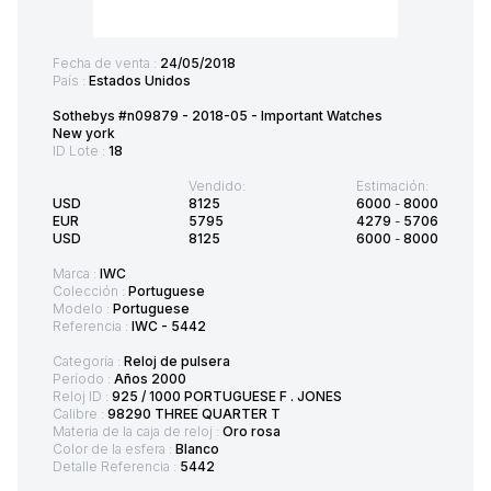
Fecha de venta :
24/05/2018
País :
Estados Unidos
Sothebys #n09879 - 2018-05 - Important Watches
New york
ID Lote :
18
Vendido:
Estimación:
USD
8125
6000
-
8000
EUR
5795
4279
-
5706
USD
8125
6000
-
8000
Marca :
IWC
Colección :
Portuguese
Modelo :
Portuguese
Referencia :
IWC - 5442
Categoría :
Reloj de pulsera
Período :
Años 2000
Reloj ID :
925 / 1000 PORTUGUESE F . JONES
Calibre :
98290 THREE QUARTER T
Materia de la caja de reloj :
Oro rosa
Color de la esfera :
Blanco
Detalle Referencia :
5442