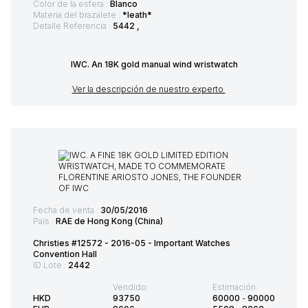
Color de la esfera :
Blanco
Materia del brazalete :
*leath*
Detalle Referencia :
5442 ,
IWC. An 18K gold manual wind wristwatch
Ver la descripción de nuestro experto
Fecha de venta :
30/05/2016
País :
RAE de Hong Kong (China)
Christies #12572 - 2016-05 - Important Watches
Convention Hall
ID Lote :
2442
Vendido:
Estimación:
HKD
93750
60000
-
90000