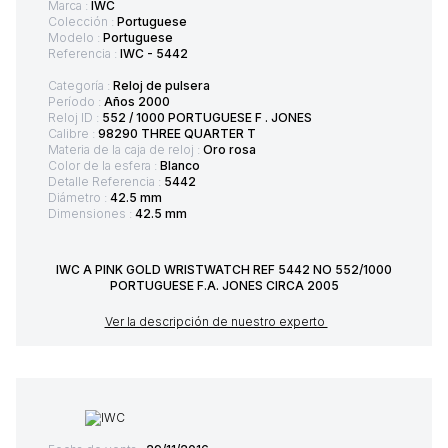
Marca :
IWC
Colección :
Portuguese
Modelo :
Portuguese
Referencia :
IWC - 5442
Categoría :
Reloj de pulsera
Período :
Años 2000
Reloj ID :
552 / 1000 PORTUGUESE F . JONES
Calibre :
98290 THREE QUARTER T
Materia de la caja de reloj :
Oro rosa
Color de la esfera :
Blanco
Detalle Referencia :
5442
Diámetro :
42.5 mm
Dimensiones :
42.5 mm
IWC A PINK GOLD WRISTWATCH REF 5442 NO 552/1000
PORTUGUESE F.A. JONES CIRCA 2005
Ver la descripción de nuestro experto