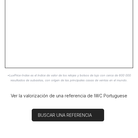
*LuxPrice-Index es el índice de valor de los relojes y bolsos de lujo con cerca de 600 000
resultados de subastas, con orígen de las principales casas de ventas en el mundo.
Ver la valorización de una referencia de IWC Portuguese
BUSCAR UNA REFERENCIA