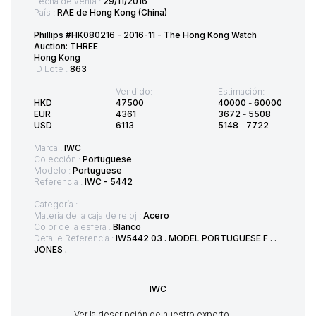
Fecha de venta :
29/11/2016
País :
RAE de Hong Kong (China)
Phillips #HK080216 - 2016-11 - The Hong Kong Watch
Auction: THREE
Hong Kong
ID Lote :
863
Vendido:
Estimación:
HKD
47500
40000
-
60000
EUR
4361
3672
-
5508
USD
6113
5148
-
7722
Marca :
IWC
Colección :
Portuguese
Modelo :
Portuguese
Referencia :
IWC - 5442
Categoría :
Materia de la caja de reloj :
Acero
Color de la esfera :
Blanco
Detalle Referencia :
IW5442 03 . MODEL PORTUGUESE F . .
JONES .
IWC
Ver la descripción de nuestro experto