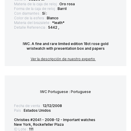
Materia de la caja de reloj :
Oro rosa
Forma de la caja de reloj :
Barril
Con diamantes :
Sí :
Color de la esfera :
Blanco
Materia del brazalete :
*leath*
Detalle Referencia :
5442 ,
IWC. A fine and rare limited edition 18ct rose gold
wristwatch with presentation box and papers
Ver la descripción de nuestro experto
IWC Portuguese : Portuguese
Fecha de venta :
12/12/2008
País :
Estados Unidos
Christies #2041 - 2008-12 - Important watches
New York, Rockefeller Plaza
ID Lote :
111