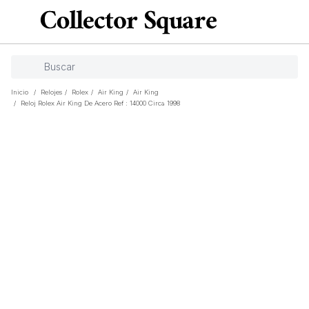
Inicio
/
Relojes
/
Rolex
/
Air King
/
Air King
/
Reloj Rolex Air King De Acero Ref : 14000 Circa 1998