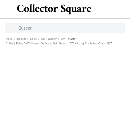
Inicio
/
Relojes
/
Rolex
/
GMT Master
/
GMT-Master
/
Reloj Rolex GMT-Master De Acero Ref: Rolex - 1675 « Long E » Esfera Circa 1967