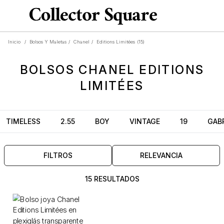
Inicio
/
Bolsos Y Maletas
/
Chanel
/
Editions Limitées
(15)
BOLSOS
CHANEL EDITIONS
LIMITÉES
TIMELESS
2.55
BOY
VINTAGE
19
GABR
FILTROS
RELEVANCIA
15 RESULTADOS