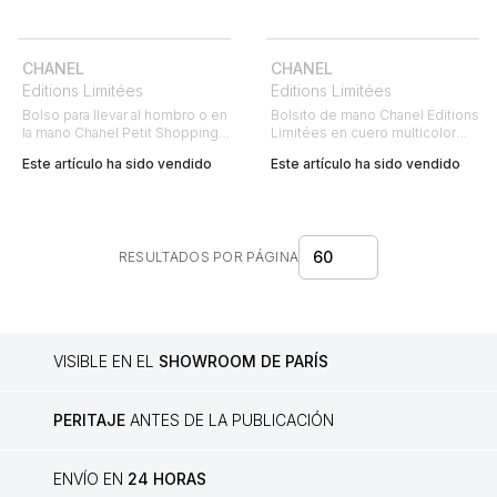
CHANEL
CHANEL
Editions Limitées
Editions Limitées
Bolso para llevar al hombro o en
Bolsito de mano Chanel Editions
la mano Chanel Petit Shopping
Limitées en cuero multicolor
en cuero acolchado azul
negro, verde, naranja y rosa y
Este artículo ha sido vendido
Este artículo ha sido vendido
cuero color crema
60
RESULTADOS POR PÁGINA
VISIBLE EN EL
SHOWROOM DE PARÍS
PERITAJE
ANTES DE LA PUBLICACIÓN
ENVÍO EN
24 HORAS