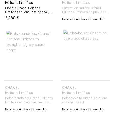
Editions Limitées
Editions Limitées
Mochila Chanel Editions
Cartera Minaudière Chanel
Limitées en lona rosa blanca y
Editions Limitées en plexiglás
negra
blanco
2.280
€
Este artículo ha sido vendido
CHANEL
CHANEL
Editions Limitées
Editions Limitées
Bolso bandolera Chanel Editions
Bolso/bolsito Chanel en cuero
Limitées en plexiglás negro y
acolchado azul
cuero negro
Este artículo ha sido vendido
Este artículo ha sido vendido