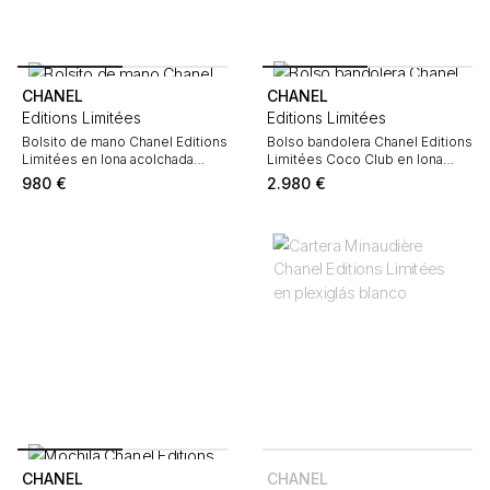
CHANEL
CHANEL
Editions Limitées
Editions Limitées
Bolsito de mano Chanel Editions
Bolso bandolera Chanel Editions
Limitées en lona acolchada
Limitées Coco Club en lona
negra y cuero liso negro
caqui
980
€
2.980
€
CHANEL
CHANEL