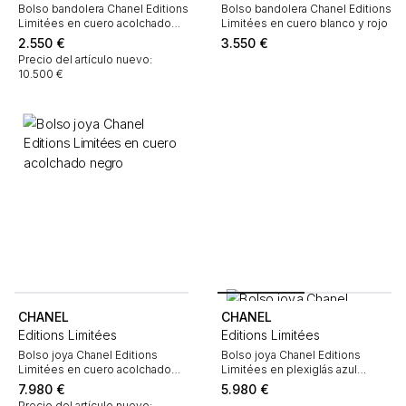
Bolso bandolera Chanel Editions
Bolso bandolera Chanel Editions
Limitées en cuero acolchado
Limitées en cuero blanco y rojo
con motivos de espigas rojo
2.550
€
3.550
€
Precio del artículo nuevo:
10.500 €
CHANEL
CHANEL
Editions Limitées
Editions Limitées
Bolso joya Chanel Editions
Bolso joya Chanel Editions
Limitées en cuero acolchado
Limitées en plexiglás azul
negro
marino y amarillo
7.980
€
5.980
€
Precio del artículo nuevo: