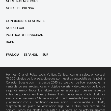
NUESTRAS NOTICIAS
NOTAS DE PRENSA
CONDICIONES GENERALES
NOTA LEGAL
POLITICA DE PRIVACIDAD
RGPD
FRANCIA
ESPAÑOL
EUR
Hermès, Chanel, Rolex, Louis Vuitton, Cartier…: con una selección de casi
15.000 objetos de lujo seleccionados por nuestros especialistas, la página
Collector Square confirma desde 2015 su posición de líder europeo en la
venta de bolsos, relojes, joyas y objetos de arte y de colección de lujo de
segunda mano. Todos los relojes son revisados por nuestros relojeros
antes de ponerlos en línea y tienen 1 año de garantía. Cada objeto es
evaluado, enviado en 24 horas a todo el mundo mediante transporte seguro
y entregado con su certificado de evaluación. Cuando reciba su objeto,
dispone de un plazo de retractación legal de 14 días para cambiar de
opinión. Todos los objetos que están a la venta en collectorsquare.com