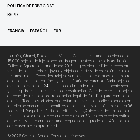
POLITICA DE PRIVACIDAD
RGPD
FRANCIA
ESPAÑOL
EUR
Hermès, Chanel, Rolex, Louis Vuitton, Cartier…: con una selección de casi
15.000 objetos de lujo seleccionados por nuestros especialistas, la página
Collector Square confirma desde 2015 su posición de líder europeo en la
venta de bolsos, relojes, joyas y objetos de arte y de colección de lujo de
segunda mano. Todos los relojes son revisados por nuestros relojeros
antes de ponerlos en línea y tienen 1 año de garantía. Cada objeto es
evaluado, enviado en 24 horas a todo el mundo mediante transporte seguro
y entregado con su certificado de evaluación. Cuando reciba su objeto,
dispone de un plazo de retractación legal de 14 días para cambiar de
opinión. Todos los objetos que están a la venta en collectorsquare.com
también se encuentran disponibles en la sala de exposición ubicada en 36
boulevard Raspail en París con cita previa. ¿Quiere vender un bolso, un
reloj, una joya o un objeto de arte o de colección? Nuestros expertos estiman
el objeto y le comunican una propuesta de precio en 48 horas en
compraventa o compra inmediata.
© 2026 Collector Square, Tous droits réservés.