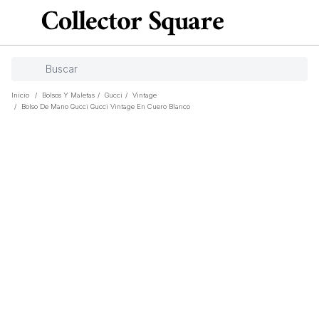
Inicio
/
Bolsos Y Maletas
/
Gucci
/
Vintage
/
Bolso De Mano Gucci Gucci Vintage En Cuero Blanco