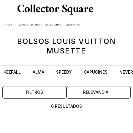
Inicio
/
Bolsos Y Maletas
/
Louis Vuitton
/
Musette
(6)
BOLSOS
LOUIS VUITTON
MUSETTE
KEEPALL
ALMA
SPEEDY
CAPUCINES
NEVER
FILTROS
RELEVANCIA
6 RESULTADOS