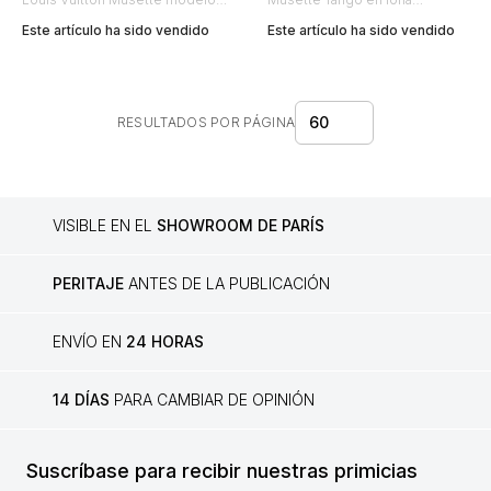
grande en lona Monogram
Monogram marrón y cuero
Este artículo ha sido vendido
Este artículo ha sido vendido
marrón y cuero natural
natural
60
RESULTADOS POR PÁGINA
VISIBLE EN EL
SHOWROOM DE PARÍS
PERITAJE
ANTES DE LA PUBLICACIÓN
ENVÍO EN
24 HORAS
14 DÍAS
PARA CAMBIAR DE OPINIÓN
Suscríbase para recibir nuestras primicias