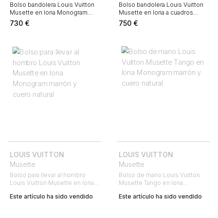
Bolso bandolera Louis Vuitton
Bolso bandolera Louis Vuitton
Musette en lona Monogram
Musette en lona a cuadros
marrón y cuero natural
ébano y cuero marrón
730
€
750
€
LOUIS VUITTON
LOUIS VUITTON
Musette
Musette
Bolso para llevar al hombro
Bolso de mano Louis Vuitton
Louis Vuitton Musette en lona
Musette Tango en lona
Monogram marrón y cuero
Monogram marrón y cuero
Este artículo ha sido vendido
Este artículo ha sido vendido
natural
natural