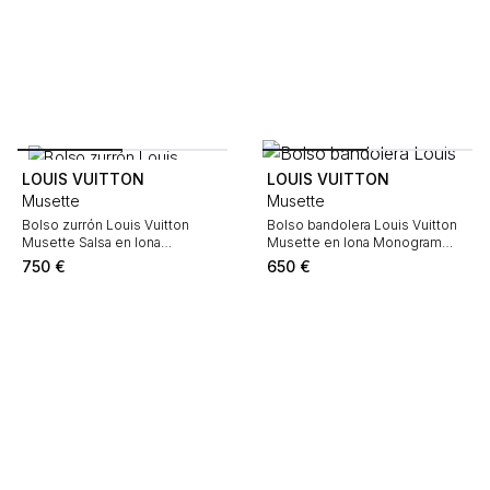
LOUIS VUITTON
LOUIS VUITTON
Musette
Musette
Bolso zurrón Louis Vuitton
Bolso bandolera Louis Vuitton
Musette Salsa en lona
Musette en lona Monogram
Monogram y cuero natural
marrón y cuero natural
750
€
650
€