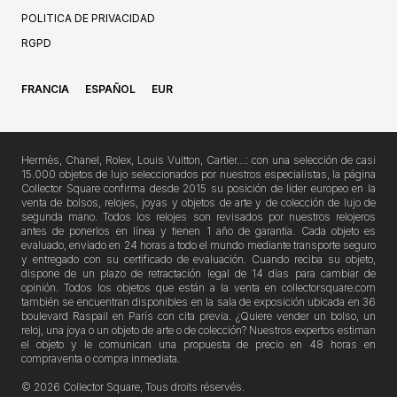
POLITICA DE PRIVACIDAD
RGPD
FRANCIA
ESPAÑOL
EUR
Hermès, Chanel, Rolex, Louis Vuitton, Cartier…: con una selección de casi
15.000 objetos de lujo seleccionados por nuestros especialistas, la página
Collector Square confirma desde 2015 su posición de líder europeo en la
venta de bolsos, relojes, joyas y objetos de arte y de colección de lujo de
segunda mano. Todos los relojes son revisados por nuestros relojeros
antes de ponerlos en línea y tienen 1 año de garantía. Cada objeto es
evaluado, enviado en 24 horas a todo el mundo mediante transporte seguro
y entregado con su certificado de evaluación. Cuando reciba su objeto,
dispone de un plazo de retractación legal de 14 días para cambiar de
opinión. Todos los objetos que están a la venta en collectorsquare.com
también se encuentran disponibles en la sala de exposición ubicada en 36
boulevard Raspail en París con cita previa. ¿Quiere vender un bolso, un
reloj, una joya o un objeto de arte o de colección? Nuestros expertos estiman
el objeto y le comunican una propuesta de precio en 48 horas en
compraventa o compra inmediata.
© 2026 Collector Square, Tous droits réservés.