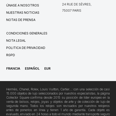
24 RUE DE SÈVRES,
ÚNASE A NOSOTROS
75007 PARIS
NUESTRAS NOTICIAS
NOTAS DE PRENSA
CONDICIONES GENERALES
NOTA LEGAL
POLITICA DE PRIVACIDAD
RGPD
FRANCIA
ESPAÑOL
EUR
Hermès, Chanel, Rolex, Louis Vuitton, Cartier…: con una selección de casi
15.000 objetos de lujo seleccionados por nuestros especialistas, la página
Collector Square confirma desde 2015 su posición de líder europeo en la
venta de bolsos, relojes, joyas y objetos de arte y de colección de lujo de
segunda mano. Todos los relojes son revisados por nuestros relojeros
antes de ponerlos en línea y tienen 1 año de garantía. Cada objeto es
evaluado, enviado en 24 horas a todo el mundo mediante transporte seguro