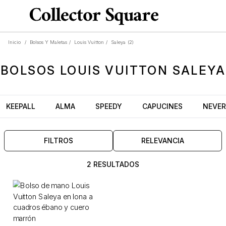
Inicio
/
Bolsos Y Maletas
/
Louis Vuitton
/
Saleya
(2)
BOLSOS
LOUIS VUITTON SALEYA
KEEPALL
ALMA
SPEEDY
CAPUCINES
NEVER
FILTROS
RELEVANCIA
2 RESULTADOS