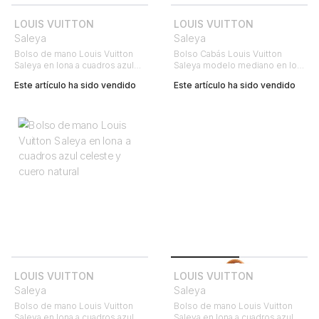
LOUIS VUITTON
LOUIS VUITTON
Saleya
Saleya
Bolso de mano Louis Vuitton
Bolso Cabás Louis Vuitton
Saleya en lona a cuadros azul
Saleya modelo mediano en lona
celeste y cuero natural
a cuadros azul celeste y cuero
Este artículo ha sido vendido
Este artículo ha sido vendido
natural
LOUIS VUITTON
LOUIS VUITTON
Saleya
Saleya
Bolso de mano Louis Vuitton
Bolso de mano Louis Vuitton
Saleya en lona a cuadros azul
Saleya en lona a cuadros azul