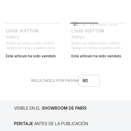
LOUIS VUITTON
LOUIS VUITTON
Saleya
Saleya
Bolso de mano Louis Vuitton
Bolso de mano Louis Vuitton
Saleya en lona a cuadros azul
Saleya en lona a cuadros azul
celeste y cuero natural
celeste y cuero natural
Este artículo ha sido vendido
Este artículo ha sido vendido
60
RESULTADOS POR PÁGINA
VISIBLE EN EL
SHOWROOM DE PARÍS
PERITAJE
ANTES DE LA PUBLICACIÓN