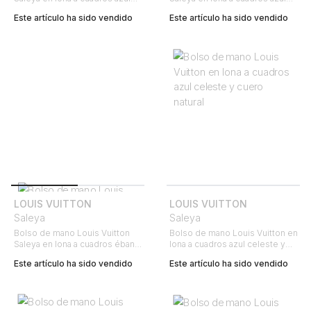
celeste y cuero natural
celeste y cuero natural
Este artículo ha sido vendido
Este artículo ha sido vendido
LOUIS VUITTON
LOUIS VUITTON
Saleya
Saleya
Bolso de mano Louis Vuitton
Bolso de mano Louis Vuitton en
Saleya en lona a cuadros ébano
lona a cuadros azul celeste y
y cuero marrón
cuero natural
Este artículo ha sido vendido
Este artículo ha sido vendido