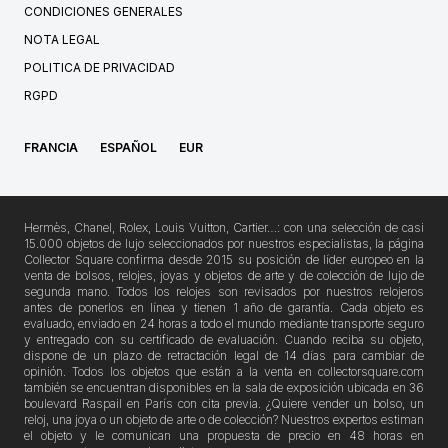
CONDICIONES GENERALES
NOTA LEGAL
POLITICA DE PRIVACIDAD
RGPD
FRANCIA
ESPAÑOL
EUR
Hermès, Chanel, Rolex, Louis Vuitton, Cartier…: con una selección de casi
15.000 objetos de lujo seleccionados por nuestros especialistas, la página
Collector Square confirma desde 2015 su posición de líder europeo en la
venta de bolsos, relojes, joyas y objetos de arte y de colección de lujo de
segunda mano. Todos los relojes son revisados por nuestros relojeros
antes de ponerlos en línea y tienen 1 año de garantía. Cada objeto es
evaluado, enviado en 24 horas a todo el mundo mediante transporte seguro
y entregado con su certificado de evaluación. Cuando reciba su objeto,
dispone de un plazo de retractación legal de 14 días para cambiar de
opinión. Todos los objetos que están a la venta en collectorsquare.com
también se encuentran disponibles en la sala de exposición ubicada en 36
boulevard Raspail en París con cita previa. ¿Quiere vender un bolso, un
reloj, una joya o un objeto de arte o de colección? Nuestros expertos estiman
el objeto y le comunican una propuesta de precio en 48 horas en