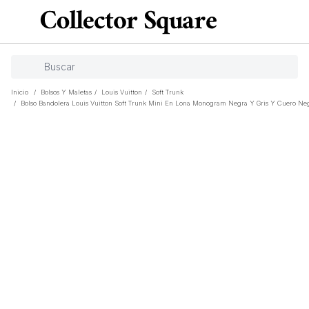
Inicio
/
Bolsos Y Maletas
/
Louis Vuitton
/
Soft Trunk
/
Bolso Bandolera Louis Vuitton Soft Trunk Mini En Lona Monogram Negra Y Gris Y Cuero Ne