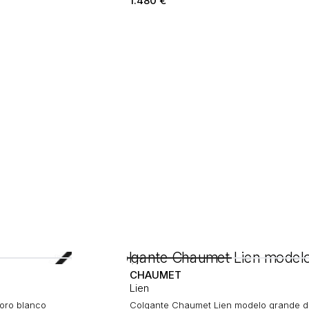
1.480
€
€
CHAUMET
Lien
oro blanco
Colgante Chaumet Lien modelo grande d