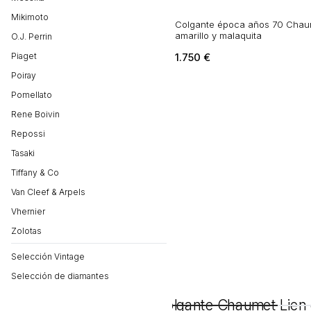
Mikimoto
Colgante época años 70 Chau
amarillo y malaquita
O.J. Perrin
Piaget
1.750
€
Poiray
Pomellato
Rene Boivin
Repossi
Tasaki
Tiffany & Co
Van Cleef & Arpels
Vhernier
Zolotas
Selección Vintage
Selección de diamantes