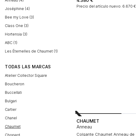
4.380
€
Anneau (4)
Precio del artículo nuevo: 6.670 
Joséphine (4)
Bee my Love (3)
Class One (3)
Hortensia (3)
ABC (1)
Les Éternelles de Chaumet (1)
TODAS LAS MARCAS
Atelier Collector Square
Boucheron
Buccellati
Bulgari
Cartier
Chanel
CHAUMET
Anneau
Chaumet
Colgante Chaumet Anneau de 
Chopard