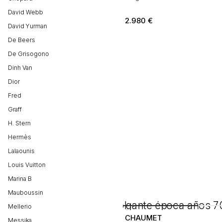
David Webb
2.980
€
David Yurman
De Beers
De Grisogono
Dinh Van
Dior
Fred
Graff
H. Stern
Hermès
Lalaounis
Louis Vuitton
Marina B
Mauboussin
Mellerio
CHAUMET
Messika